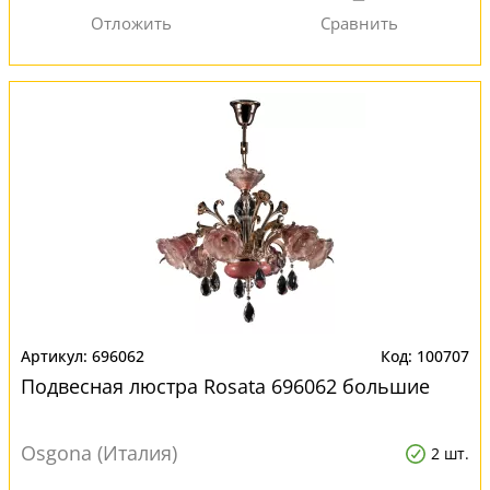
696062
100707
Подвесная люстра Rosata 696062 большие
Osgona (Италия)
2 шт.