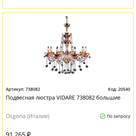
738082
20540
Подвесная люстра VIDARE 738082 большие
Osgona (Италия)
По запросу
91 265 ₽