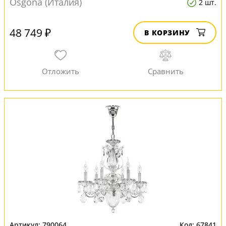
Osgona (Италия)
2 шт.
48 749 ₽
В КОРЗИНУ
790064
67841