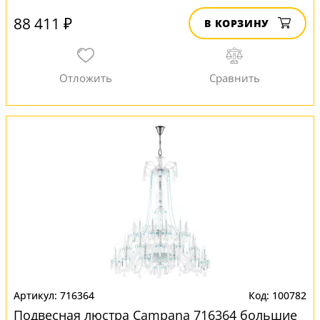
88 411 ₽
В КОРЗИНУ
716364
100782
Подвесная люстра Campana 716364 большие