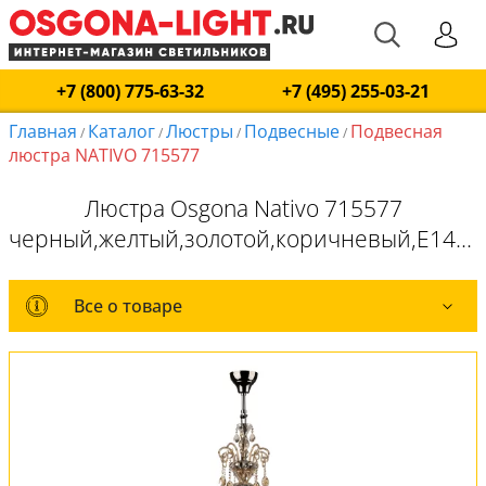
+7 (800) 775-63-32
+7 (495) 255-03-21
Главная
Каталог
Люстры
Подвесные
Подвесная
/
/
/
/
люстра NATIVO 715577
Люстра Osgona Nativo 715577
черный,желтый,золотой,коричневый,E14x57*40W
Все о товаре
Все о товаре
Комплект лампочек
Вся коллекция