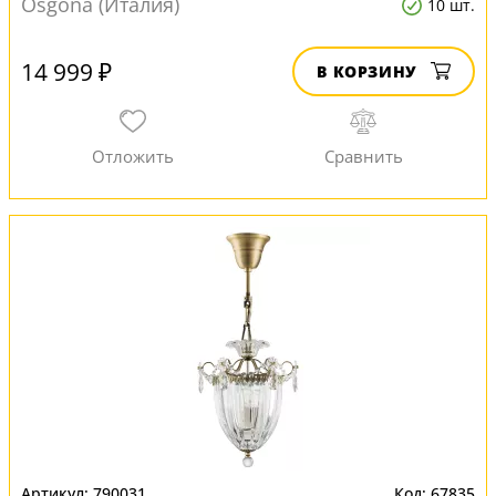
Osgona (Италия)
10 шт.
14 999 ₽
В КОРЗИНУ
790031
67835