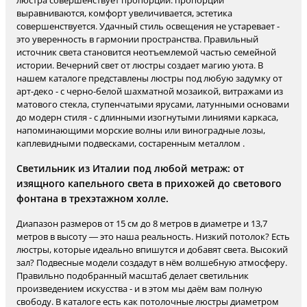
люстра совершенствует пропорции: пропорции
выравниваются, комфорт увеличивается, эстетика
совершенствуется. Удачный стиль освещения не устаревает -
это уверенность в гармонии пространства. Правильный
источник света становится неотъемлемой частью семейной
истории. Вечерний свет от люстры создает магию уюта. В
нашем каталоге представлены люстры под любую задумку от
арт-деко - с черно-белой шахматной мозаикой, витражами из
матового стекла, ступенчатыми ярусами, латунными основами
до модерн стиля - с длинными изогнутыми линиями каркаса,
напоминающими морские волны или виноградные лозы,
каплевидными подвесками, состаренным металлом .
Светильник из Италии под любой метраж: от
изящного капельного света в прихожей до светового
фонтана в трехэтажном холле.
Диапазон размеров от 15 см до 8 метров в диаметре и 13,7
метров в высоту — это наша реальность. Низкий потолок? Есть
люстры, которые идеально впишутся и добавят света. Высокий
зал? Подвесные модели создадут в нём волшебную атмосферу.
Правильно подобранный масштаб делает светильник
произведением искусства - и в этом мы даём вам полную
свободу. В каталоге есть как потолочные люстры диаметром