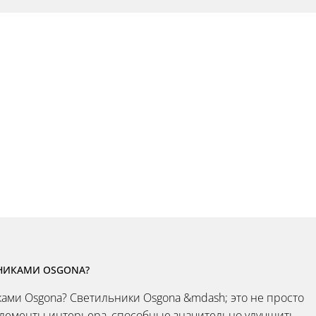
ЬНИКАМИ OSGONA?
ками Osgona? Светильники Osgona &mdash; это не просто
элементы интерьера, способные значительно улучшить