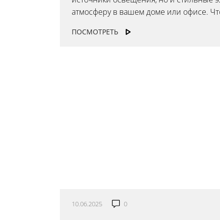
атмосферу в вашем доме или офисе. Что
ПОСМОТРЕТЬ
Ваш регион:
Москва
+7 (800) 775-63-32
- бесплатно по России
+7 (495) 255-03-21
- бесплатная доставка
10.06.2025
0