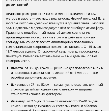
доминантой.
Диапазон размеров от 15 см до 8 метров в диаметре и 13,7
метров в высоту — это наша реальность. Низкий потолок? Есть
люстры, которые идеально впишутся и добавят света. Высокий
зал? Подвесные модели создадут в нём волшебную атмосферу.
Правильно подобранный масштаб делает светильник
произведением искусства - и в этом мы даём вам полную
свободу. Мы собрали всё: от миниатюрных потолочных
светильников до дворцовых подвесных каскадов. От 15 см до
13,7 метров в длину. От скромной квартиры до просторного
пентхауса. Размер имеет значение — а мы даём выбор без
компромиссов.
Высота.
от 35 - до 124 см — решение для потолков 2,4–2,7 м
и настоящая находка для помещений от 4 метров — все
расчёты выполнены заранее.
Ширина.
от 27 - до 52 см — когда нужно осветить длинный
стол или целый зал одним светильником — ширина
становится ключевым фактором.
Диаметр.
от 27 - до 52 см — от мини-люстр 15–40 см для
камерных зон до гигантских световых колец и облаков
диаметром 6–8 метров — для тех, кто стремится удивлять с