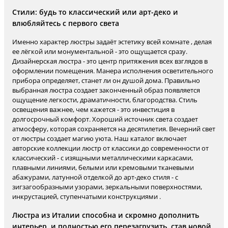
Стили: будь то классический или арт-деко и
влюбляйтесь с первого света
Именно характер люстры задаёт эстетику всей комнате , делая
ее лёгкой или монументальной - это ощущается сразу.
Дизайнерская люстра - это центр притяжения всех взглядов в
оформлении помещения. Манера исполнения осветительного
прибора определяет, станет ли он душой дома. Правильно
выбранная люстра создает законченный образ появляется
ощущение легкости, драматичности, благородства. Стиль
освещения важнее, чем кажется - это инвестиция в
долгосрочный комфорт. Хороший источник света создает
атмосферу, которая сохраняется на десятилетия. Вечерний свет
от люстры создает магию уюта. Наш каталог включает
авторские коллекции люстр от классики до современности от
классический - с изящными металлическими каркасами,
плавными линиями, белыми или кремовыми тканевыми
абажурами, латунной отделкой до арт-деко стиля - с
зигзагообразными узорами, зеркальными поверхностями,
инкрустацией, ступенчатыми конструкциями .
Люстра из Италии способна и скромно дополнить
интерьер, и полностью его перезагрузить, став новой