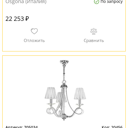
Osgona (Италия)
По запросу
22 253 ₽
705034
20456