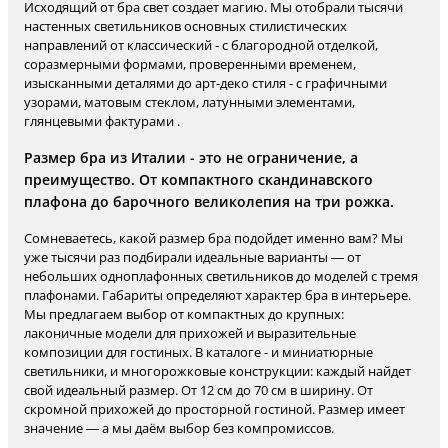
Исходящий от бра свет создает магию. Мы отобрали тысячи
настенных светильников основных стилистических
направлений от классический - с благородной отделкой,
соразмерными формами, проверенными временем,
изысканными деталями до арт-деко стиля - с графичными
узорами, матовым стеклом, латунными элементами,
глянцевыми фактурами .
Размер бра из Италии - это не ограничение, а
преимущество. От компактного скандинавского
плафона до барочного великолепия на три рожка.
Сомневаетесь, какой размер бра подойдет именно вам? Мы
уже тысячи раз подбирали идеальные варианты — от
небольших одноплафонных светильников до моделей с тремя
плафонами. Габариты определяют характер бра в интерьере.
Мы предлагаем выбор от компактных до крупных:
лаконичные модели для прихожей и выразительные
композиции для гостиных. В каталоге - и миниатюрные
светильники, и многорожковые конструкции: каждый найдет
свой идеальный размер. От 12 см до 70 см в ширину. От
скромной прихожей до просторной гостиной. Размер имеет
значение — а мы даём выбор без компромиссов.