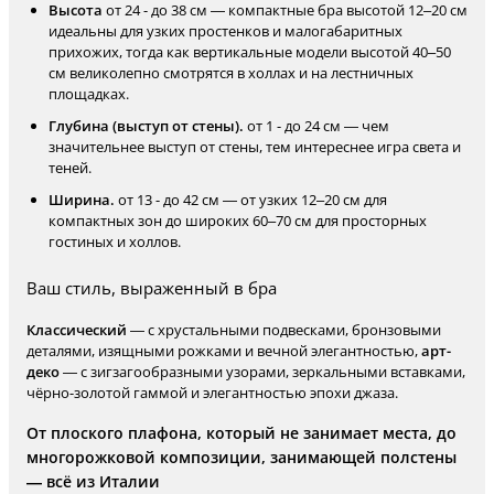
Высота
от 24 - до 38 см — компактные бра высотой 12–20 см
идеальны для узких простенков и малогабаритных
прихожих, тогда как вертикальные модели высотой 40–50
см великолепно смотрятся в холлах и на лестничных
площадках.
Глубина (выступ от стены).
от 1 - до 24 см — чем
значительнее выступ от стены, тем интереснее игра света и
теней.
Ширина.
от 13 - до 42 см — от узких 12–20 см для
компактных зон до широких 60–70 см для просторных
гостиных и холлов.
Ваш стиль, выраженный в бра
Классический
— с хрустальными подвесками, бронзовыми
деталями, изящными рожками и вечной элегантностью,
арт-
деко
— с зигзагообразными узорами, зеркальными вставками,
чёрно-золотой гаммой и элегантностью эпохи джаза.
От плоского плафона, который не занимает места, до
многорожковой композиции, занимающей полстены
— всё из Италии