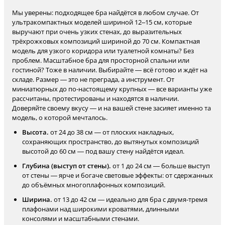
Мы уверены: подходящее бра найдётся в любом случае. От
ультракомпактных моделей шириной 12–15 см, которые
выручают при очень узких стенах, до выразительных
трёхрожковых композиций шириной до 70 см. Компактная
модель для узкого коридора или туалетной комнаты? Без
проблем. Масштабное бра для просторной спальни или
гостиной? Тоже в наличии. Выбирайте — всё готово и ждёт на
складе. Размер — это не преграда, а инструмент. От
миниатюрных до по-настоящему крупных — все варианты уже
рассчитаны, протестированы и находятся в наличии.
Доверяйте своему вкусу — и на вашей стене засияет именно та
модель, о которой мечталось.
Высота.
от 24 до 38 см — от плоских накладных,
сохраняющих пространство, до вытянутых композиций
высотой до 60 см — под вашу стену найдётся идеал.
Глубина (выступ от стены).
от 1 до 24 см — больше выступ
от стены — ярче и богаче световые эффекты: от сдержанных
до объёмных многоплафонных композиций.
Ширина.
от 13 до 42 см — идеально для бра с двумя-тремя
плафонами над широкими кроватями, длинными
консолями и масштабными стенами.