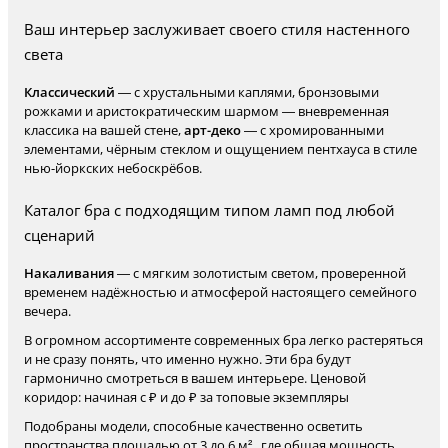
Ваш интерьер заслуживает своего стиля настенного
света
Классический
— с хрустальными каплями, бронзовыми
рожками и аристократическим шармом — вневременная
классика на вашей стене,
арт-деко
— с хромированными
элементами, чёрным стеклом и ощущением пентхауса в стиле
нью-йоркских небоскрёбов.
Каталог бра с подходящим типом ламп под любой
сценарий
Накаливания
— с мягким золотистым светом, проверенной
временем надёжностью и атмосферой настоящего семейного
вечера.
В огромном ассортименте современных бра легко растеряться
и не сразу понять, что именно нужно. Эти бра будут
гармонично смотреться в вашем интерьере. Ценовой
коридор: начиная с ₽ и до ₽ за топовые экземпляры
Подобраны модели, способные качественно осветить
пространства площадью от 3 до 6 м² , где общая мощность