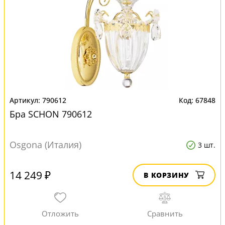
790612
67848
Бра SCHON 790612
Osgona (Италия)
3 шт.
14 249 ₽
В КОРЗИНУ