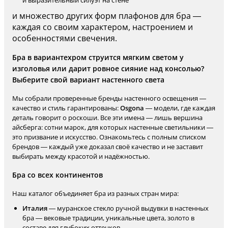
и выразительный силуэт на стене
и множество других форм плафонов для бра —
каждая со своим характером, настроением и
особенностями свечения.
Бра в вариантехром струится мягким светом у
изголовья или дарит ровное сияние над консолью?
Выберите свой вариант настенного света
Мы собрали проверенные бренды настенного освещения —
качество и стиль гарантированы:
Osgona
— модели, где каждая
деталь говорит о роскоши. Все эти имена — лишь вершина
айсберга: сотни марок, для которых настенные светильники —
это призвание и искусство. Ознакомьтесь с полным списком
брендов — каждый уже доказал своё качество и не заставит
выбирать между красотой и надёжностью.
Бра со всех континентов
Наш каталог объединяет бра из разных стран мира:
Италия
— муранское стекло ручной выдувки в настенных
бра — вековые традиции, уникальные цвета, золото в
составе для глубоких оттенков