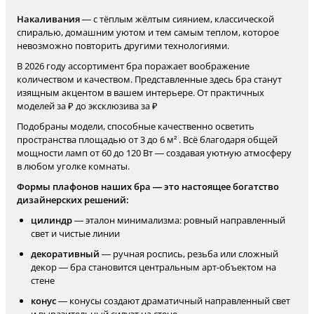
Накаливания
— с тёплым жёлтым сиянием, классической
спиралью, домашним уютом и тем самым теплом, которое
невозможно повторить другими технологиями.
В 2026 году ассортимент бра поражает воображение
количеством и качеством. Представленные здесь бра станут
изящным акцентом в вашем интерьере. От практичных
моделей за ₽ до эксклюзива за ₽
Подобраны модели, способные качественно осветить
пространства площадью от 3 до 6 м² . Всё благодаря общей
мощности ламп от 60 до 120 Вт — создавая уютную атмосферу
в любом уголке комнаты.
Формы плафонов наших бра — это настоящее богатство
дизайнерских решений:
цилиндр
— эталон минимализма: ровный направленный
свет и чистые линии
декоративный
— ручная роспись, резьба или сложный
декор — бра становится центральным арт-объектом на
стене
конус
— конусы создают драматичный направленный свет