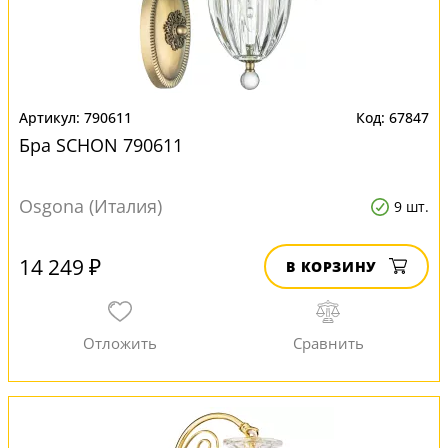
790611
67847
Бра SCHON 790611
Osgona (Италия)
9 шт.
14 249 ₽
В КОРЗИНУ