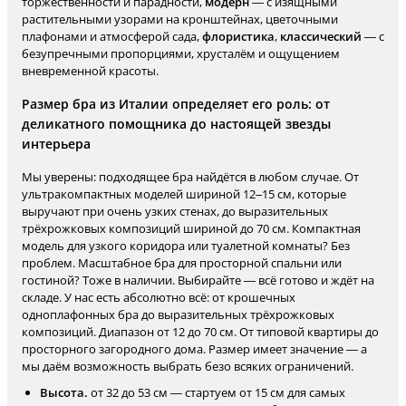
торжественности и парадности,
модерн
— с изящными
растительными узорами на кронштейнах, цветочными
плафонами и атмосферой сада,
флористика
,
классический
— с
безупречными пропорциями, хрусталём и ощущением
вневременной красоты.
Размер бра из Италии определяет его роль: от
деликатного помощника до настоящей звезды
интерьера
Мы уверены: подходящее бра найдётся в любом случае. От
ультракомпактных моделей шириной 12–15 см, которые
выручают при очень узких стенах, до выразительных
трёхрожковых композиций шириной до 70 см. Компактная
модель для узкого коридора или туалетной комнаты? Без
проблем. Масштабное бра для просторной спальни или
гостиной? Тоже в наличии. Выбирайте — всё готово и ждёт на
складе. У нас есть абсолютно всё: от крошечных
одноплафонных бра до выразительных трёхрожковых
композиций. Диапазон от 12 до 70 см. От типовой квартиры до
просторного загородного дома. Размер имеет значение — а
мы даём возможность выбрать безо всяких ограничений.
Высота.
от 32 до 53 см — стартуем от 15 см для самых