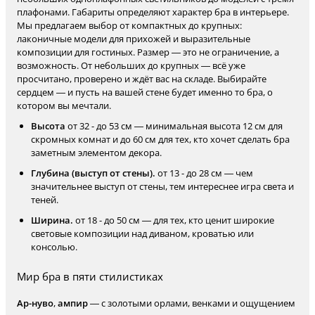
плафонами. Габариты определяют характер бра в интерьере.
Мы предлагаем выбор от компактных до крупных:
лаконичные модели для прихожей и выразительные
композиции для гостиных. Размер — это не ограничение, а
возможность. От небольших до крупных — всё уже
просчитано, проверено и ждёт вас на складе. Выбирайте
сердцем — и пусть на вашей стене будет именно то бра, о
котором вы мечтали.
Высота
от 32 - до 53 см — минимальная высота 12 см для
скромных комнат и до 60 см для тех, кто хочет сделать бра
заметным элементом декора.
Глубина (выступ от стены).
от 13 - до 28 см — чем
значительнее выступ от стены, тем интереснее игра света и
теней.
Ширина.
от 18 - до 50 см — для тех, кто ценит широкие
световые композиции над диваном, кроватью или
консолью.
Мир бра в пяти стилистиках
Ар-нуво
,
ампир
— с золотыми орлами, венками и ощущением