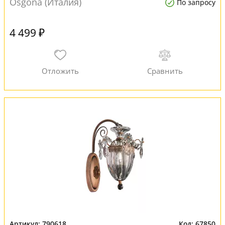
Osgona (Италия)
По запросу
4 499 ₽
790618
67850