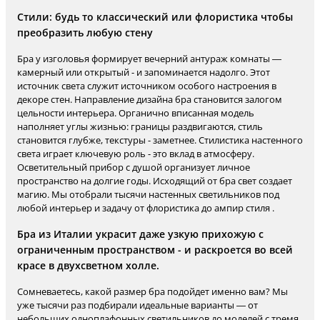
Стили: будь то классический или флористика чтобы
преобразить любую стену
Бра у изголовья формирует вечерний антураж комнаты —
камерный или открытый - и запоминается надолго. Этот
источник света служит источником особого настроения в
декоре стен. Направление дизайна бра становится залогом
цельности интерьера. Органично вписанная модель
наполняет углы жизнью: границы раздвигаются, стиль
становится глубже, текстуры - заметнее. Стилистика настенного
света играет ключевую роль - это вклад в атмосферу.
Осветительный прибор с душой организует личное
пространство на долгие годы. Исходящий от бра свет создает
магию. Мы отобрали тысячи настенных светильников под
любой интерьер и задачу от флористика до ампир стиля .
Бра из Италии украсит даже узкую прихожую с
ограниченным пространством - и раскроется во всей
красе в двухсветном холле.
Сомневаетесь, какой размер бра подойдет именно вам? Мы
уже тысячи раз подбирали идеальные варианты — от
небольших одноплафонных светильников до моделей с тремя