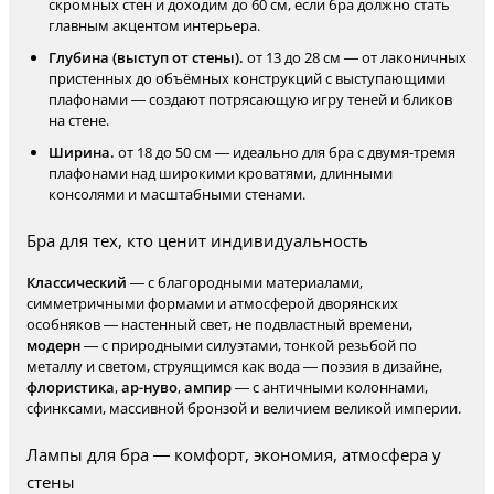
скромных стен и доходим до 60 см, если бра должно стать
главным акцентом интерьера.
Глубина (выступ от стены).
от 13 до 28 см — от лаконичных
пристенных до объёмных конструкций с выступающими
плафонами — создают потрясающую игру теней и бликов
на стене.
Ширина.
от 18 до 50 см — идеально для бра с двумя-тремя
плафонами над широкими кроватями, длинными
консолями и масштабными стенами.
Бра для тех, кто ценит индивидуальность
Классический
— с благородными материалами,
симметричными формами и атмосферой дворянских
особняков — настенный свет, не подвластный времени,
модерн
— с природными силуэтами, тонкой резьбой по
металлу и светом, струящимся как вода — поэзия в дизайне,
флористика
,
ар-нуво
,
ампир
— с античными колоннами,
сфинксами, массивной бронзой и величием великой империи.
Лампы для бра — комфорт, экономия, атмосфера у
стены