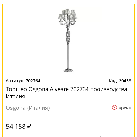
702764
20438
Торшер Osgona Alveare 702764 производства
Италия
Osgona (Италия)
архив
54 158 ₽