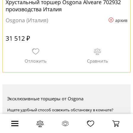
Хрустальный торшер Osgona Alveare 702932
производства Италия
Osgona (Италия)
архив
31 512 ₽
Эксклюзивные торшеры от Osgona
Ищете удобный способ освежить обстановку в комнате?
Напольный торшер поможет организовать комфортную зону
буквально за несколько минут. Главное достоинство - высокая
мобильность: передвиньте из гостиной в спальню, и
пространство сразу преобразится. Помимо утилитарной