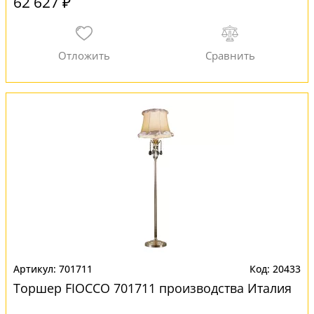
62 627 ₽
701711
20433
Торшер FIOCCO 701711 производства Италия