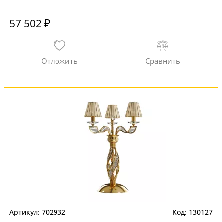
57 502 ₽
702932
130127