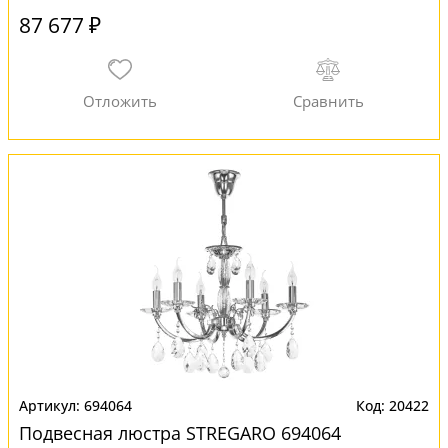
87 677 ₽
694064
20422
Подвесная люстра STREGARO 694064