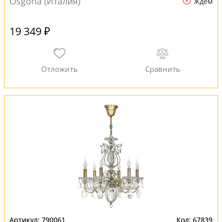
Osgona (Италия)
Ждем
19 349 ₽
790061
67839