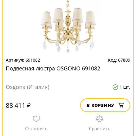
691082
67809
Подвесная люстра OSGONO 691082
Osgona (Италия)
1 шт.
88 411 ₽
В КОРЗИНУ