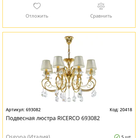
693082
20418
Подвесная люстра RICERCO 693082
Osgona (Италия)
5 шт.