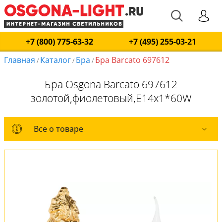
+7 (800) 775-63-32
+7 (495) 255-03-21
Главная
Каталог
Бра
Бра Barcato 697612
/
/
/
Бра Osgona Barcato 697612
золотой,фиолетовый,E14x1*60W
Все о товаре
Все о товаре
Комплект лампочек
Вся коллекция