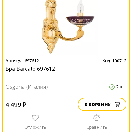
697612
100712
Бра Barcato 697612
Osgona (Италия)
2 шт.
4 499 ₽
В КОРЗИНУ