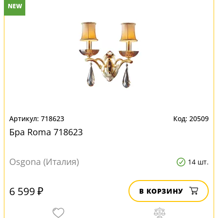
NEW
718623
20509
Бра Roma 718623
Osgona (Италия)
14 шт.
6 599 ₽
В КОРЗИНУ