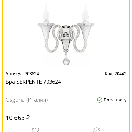
703624
20442
Бра SERPENTE 703624
Osgona (Италия)
По запросу
10 663 ₽