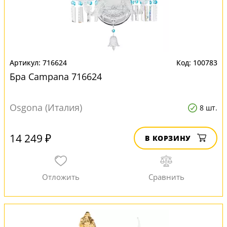
716624
100783
Бра Campana 716624
Osgona (Италия)
8 шт.
14 249 ₽
В КОРЗИНУ