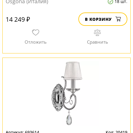
Osgona (Италия)
18 шт.
14 249 ₽
В КОРЗИНУ
693614
20419