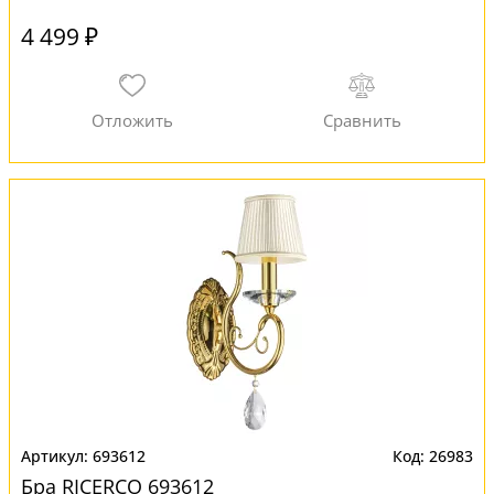
4 499 ₽
693612
26983
Бра RICERCO 693612