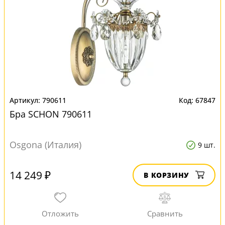
790611
67847
Бра SCHON 790611
Osgona (Италия)
9 шт.
14 249 ₽
В КОРЗИНУ