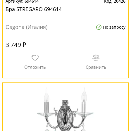
694614
20426
Бра STREGARO 694614
Osgona (Италия)
По запросу
3 749 ₽