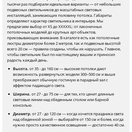
тысячи раз подбирали идеальные варианты — от небольших
подвесных светильников до масштабных световых
инсталляций, занимающих половину потолка. Габариты
определяют характер светильника в интерьере. Мы
предлагаем выбор от XS до XXXXXL: от лаконичных
потолочных моделей до крупных арт-объектов,
приковывающих внимание. В каталоге есть как потолочные
люстры диаметром более 2 метров, так и подвесные высотой
всего 20 см — правила созданы, чтобы их нарушать. Главное,
чтобы светильник был по-настоящему вашим и приносил
радость каждый день.
Высота.
от 35 - до 160 см — высокие потолки дают
возможность развернуться: модели 300–500 см и выше
преображают обычную гостиную в парадный зал с
эффектом падающего света.
Ширина.
от 27 - до 75 см — для тех, кто ценит длинные
световые линии над обеденным столом или барной
консолью.
Диаметр.
от 27 - до 120 см — когда хочется праздника света
над обеденной зоной — выбирайте от 150 см и более, когда
нужно просто качественное освещение — достаточно 40 см.