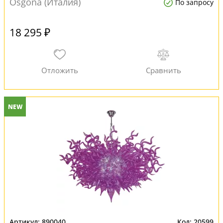
Osgona (Италия)
По запросу
18 295 ₽
NEW
890040
20599