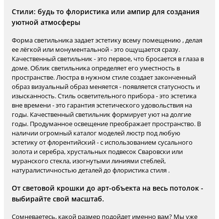
Стили: будь то флористика или ампир для создания
уютной атмосферы
Форма светильника задает эстетику всему помещению , делая
ее лёгкой или монументальной - это ощущается сразу.
Качественный светильник - это первое, что бросается в глаза в
доме. Облик светильника определяет его уместность в
пространстве. Люстра в нужном стиле создает законченный
образ визуальный образ меняется - появляется статусность и
изысканность. Стиль осветительного прибора - это эстетика
вне времени - это гарантия эстетического удовольствия на
годы. Качественный светильник формирует уют на долгие
годы. Продуманное освещение преображает пространство. В
наличии огромный каталог моделей люстр под любую
эстетику от флорентийский - с использованием сусального
золота и серебра, хрустальных подвесок Сваровски или
муранского стекла, изогнутыми линиями стеблей,
натуралистичностью деталей до флористика стиля .
От световой крошки до арт-объекта на весь потолок -
выбирайте свой масштаб.
Сомневаетесь, какой размер подойдет именно вам? Мы уже