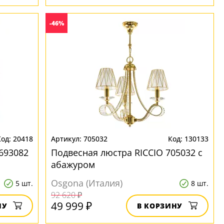
-46%
20418
705032
130133
693082
Подвесная люстра RICCIO 705032 с
абажуром
Osgona (Италия)
5 шт.
8 шт.
92 620 ₽
49 999 ₽
НУ
В КОРЗИНУ