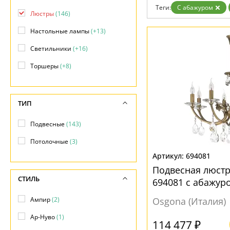
Теги:
С абажуром
Люстры
(146)
Настольные лампы
(+13)
Светильники
(+16)
Торшеры
(+8)
ТИП
Подвесные
(143)
Потолочные
(3)
694081
Подвесная люст
СТИЛЬ
694081 с абажур
Ампир
(2)
Osgona (Италия)
Ар-Нуво
(1)
114 477 ₽