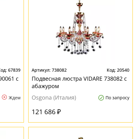
67839
738082
20540
90061 с
Подвесная люстра VIDARE 738082 с
абажуром
Osgona (Италия)
Ждем
По запросу
121 686 ₽