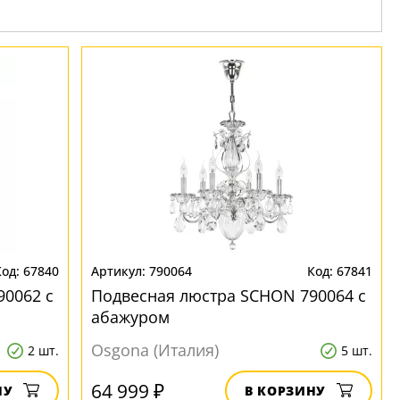
67840
790064
67841
90062 с
Подвесная люстра SCHON 790064 с
абажуром
Osgona (Италия)
2 шт.
5 шт.
64 999 ₽
НУ
В КОРЗИНУ