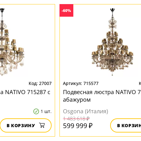
-60%
27007
715577
а NATIVO 715287 с
Подвесная люстра NATIVO 7
абажуром
Osgona (Италия)
1 шт.
1 483 618 ₽
599 999 ₽
В КОРЗИНУ
В КОРЗИ