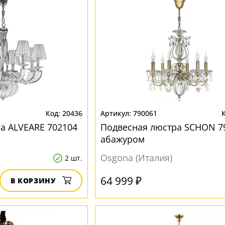
20436
790061
а ALVEARE 702104
Подвесная люстра SCHON 7
абажуром
Osgona (Италия)
2 шт.
64 999 ₽
В КОРЗИНУ