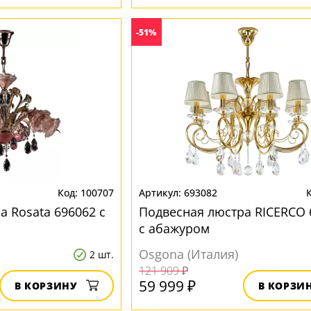
-51%
100707
693082
а Rosata 696062 с
Подвесная люстра RICERCO 
с абажуром
Osgona (Италия)
2 шт.
121 909 ₽
59 999 ₽
В КОРЗИНУ
В КОРЗИ