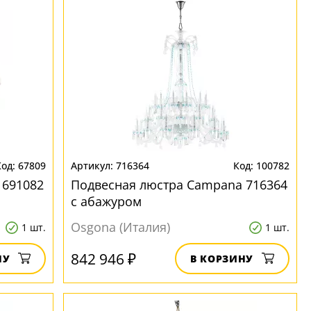
67809
716364
100782
 691082
Подвесная люстра Campana 716364
с абажуром
Osgona (Италия)
1 шт.
1 шт.
842 946 ₽
НУ
В КОРЗИНУ