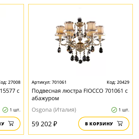
27008
701061
20429
15577 с
Подвесная люстра FIOCCO 701061 с
абажуром
Osgona (Италия)
1 шт.
1 шт.
59 202 ₽
НУ
В КОРЗИНУ