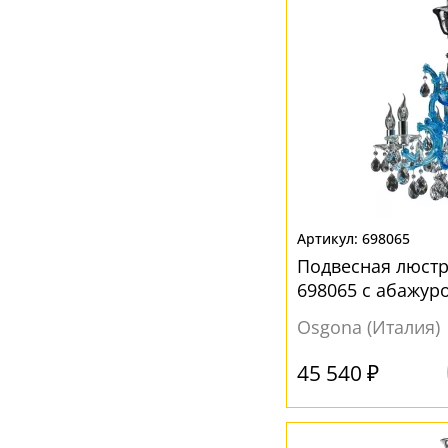
Серый
(2)
Фиолетовый
(1)
Черный
(1)
Янтарный
(2)
698065
Подвесная люстр
698065 с абажур
Osgona (Италия)
45 540 ₽