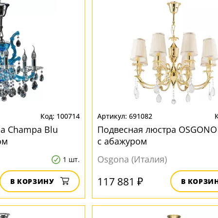
100714
691082
а Champa Blu
Подвесная люстра OSGONO
ом
с абажуром
Osgona (Италия)
1 шт.
117 881 ₽
В КОРЗИНУ
В КОРЗИ