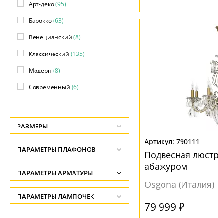
Арт-деко
(95)
Барокко
(63)
Венецианский
(8)
Классический
(135)
Модерн
(8)
Современный
(6)
Флорентийский
(14)
Флористика
(7)
РАЗМЕРЫ
Яркое и цветное
(26)
Высота, см
790111
ПАРАМЕТРЫ ПЛАФОНОВ
Подвесная люстр
-
абажуром
ФОРМА ПЛАФОНА
ПАРАМЕТРЫ АРМАТУРЫ
Глубина, см
Osgona (Италия)
-
Абажур
(15)
ЦВЕТ АРМАТУРЫ
ПАРАМЕТРЫ ЛАМПОЧЕК
79 999 ₽
Ширина, см
Без плафона
(91)
Количество ламп
Бежевый
(2)