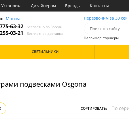
Установка
Дизайнерам
Бренды
Контакты
ы
Перезвоним за 30 сек
он:
Москва
 775-63-32
- бесплатно по России
атегории
 255-03-21
- бесплатная доставка
Например: торшеры
Назначение
Цвет
Особенности
СВЕТИЛЬНИКИ
тиная
Белые
Бронза
Бренд
инет
Золото
е
Прозрачные
идор и прихожая
Хром
урами подвесками Osgona
ня
Черные
с
хожая
Дизайн/Форма
льня
Вытянутые в длину
р
СОРТИРОВАТЬ:
: