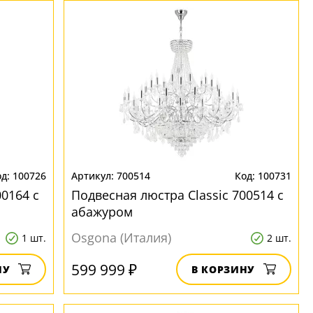
100726
700514
100731
00164 с
Подвесная люстра Classic 700514 с
абажуром
Osgona (Италия)
1 шт.
2 шт.
599 999 ₽
НУ
В КОРЗИНУ