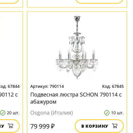
67844
790114
67845
90112 с
Подвесная люстра SCHON 790114 с
абажуром
Osgona (Италия)
20 шт.
10 шт.
79 999 ₽
НУ
В КОРЗИНУ