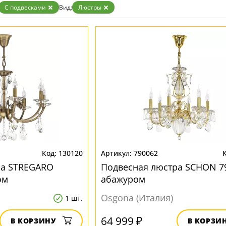
С подвесками
Вид:
Люстры
130120
790062
ра STREGARO
Подвесная люстра SCHON 7
ом
абажуром
Osgona (Италия)
1 шт.
64 999 ₽
В КОРЗИНУ
В КОРЗИ