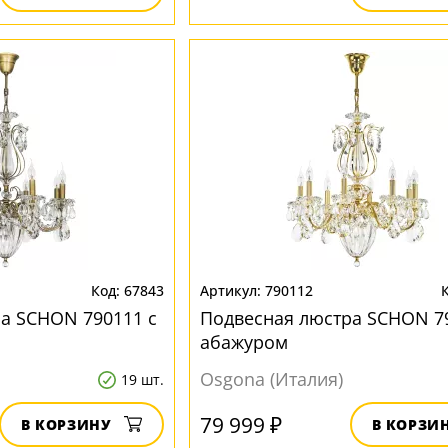
67843
790112
а SCHON 790111 с
Подвесная люстра SCHON 7
абажуром
Osgona (Италия)
19 шт.
79 999 ₽
В КОРЗИНУ
В КОРЗИ