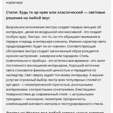
наличии
Стили: будь то ар-нуво или классический — световые
решения на любой вкус
Визуальное исполнение люстры создает первую эмоцию об
интерьере , делая ее воздушной или массивной - это создает
особую ауру. Люстра - это то, на что обращают внимание в
первую очередь в интерьере комнаты. Именно характер света
предопределяет, будет ли он «своим». Соответствующая
обстановке люстра создает законченный образ рождается
нужное настроение - камерное или парадное. Стиль
осветительного прибора - это эстетика вне времени - это залог
постоянного восхищения интерьером. Хороший источник
света становится фамильной ценностью и передается по
наследству. Свет сверху задаёт тон всему интерьеру. К вашим
услугам огромный выбор люстр всех популярных стилей от
арт-деко - с геометрической строгостью, роскошными
материалами, контрастными сочетаниями, блестящими
поверхностями до современный стиля - с актуальными
трендами — монохром, геометрия, прозрачность,
комбинацией матового металла и текстурированного стекла .
Люстра из Италии под любой запрос: нужно осветить