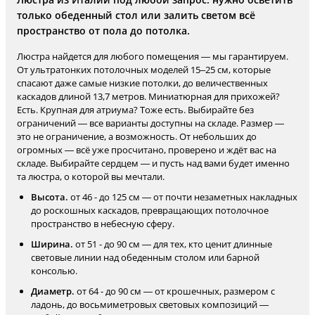
только обеденный стол или залить светом всё
пространство от пола до потолка.
Люстра найдется для любого помещения — мы гарантируем.
От ультратонких потолочных моделей 15–25 см, которые
спасают даже самые низкие потолки, до величественных
каскадов длиной 13,7 метров. Миниатюрная для прихожей?
Есть. Крупная для атриума? Тоже есть. Выбирайте без
ограничений — все варианты доступны на складе. Размер —
это не ограничение, а возможность. От небольших до
огромных — всё уже просчитано, проверено и ждёт вас на
складе. Выбирайте сердцем — и пусть над вами будет именно
та люстра, о которой вы мечтали.
Высота.
от 46 - до 125 см — от почти незаметных накладных
до роскошных каскадов, превращающих потолочное
пространство в небесную сферу.
Ширина.
от 51 - до 90 см — для тех, кто ценит длинные
световые линии над обеденным столом или барной
консолью.
Диаметр.
от 64 - до 90 см — от крошечных, размером с
ладонь, до восьмиметровых световых композиций —