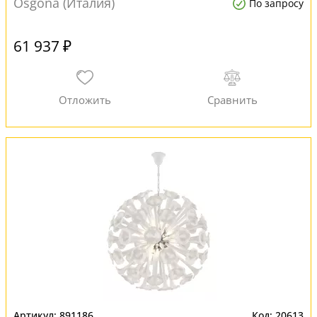
Osgona (Италия)
По запросу
61 937 ₽
891186
20613