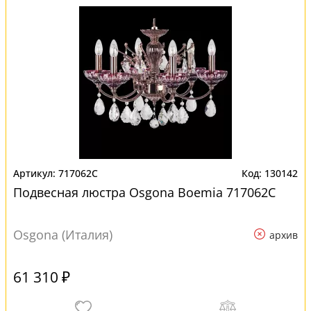
717062C
130142
Подвесная люстра Osgona Boemia 717062C
Osgona (Италия)
архив
61 310 ₽