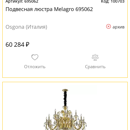
695062
100703
Подвесная люстра Melagro 695062
Osgona (Италия)
архив
60 284 ₽