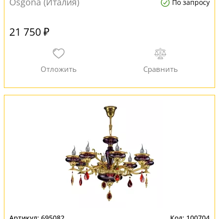
Osgona (Италия)
По запросу
21 750 ₽
695082
100704