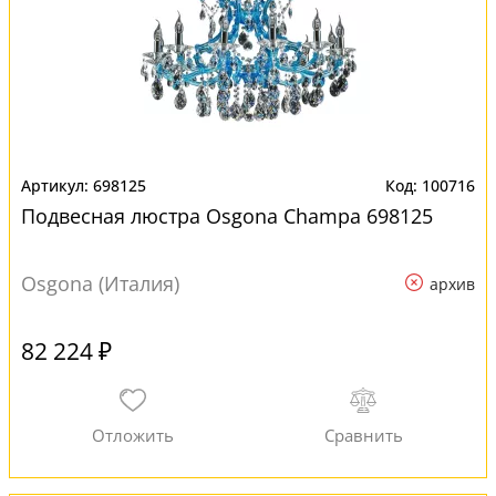
698125
100716
Подвесная люстра Osgona Champa 698125
Osgona (Италия)
архив
82 224 ₽