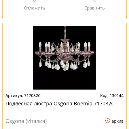
717082C
130144
Подвесная люстра Osgona Boemia 717082C
Osgona (Италия)
архив