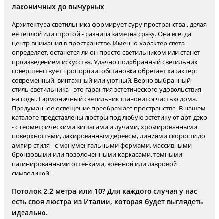
лаконичных до вычурных
Архитектура светильника формирует ауру пространства , делая
ее тёплой или строгой - разница заметна сразу. Она всегда
центр внимания в пространстве. Именно характер света
определяет, останется ли он просто светильником или станет
произведением искусства. Удачно подобранный светильник
совершенствует пропорции: обстановка обретает характер:
современный, винтажный или уютный. Верно выбранный
стиль светильника - это гарантия эстетического удовольствия
на годы. Гармоничный светильник становится частью дома.
Продуманное освещение преображает пространство. В нашем
каталоге представлены люстры под любую эстетику от арт-деко
- с геометрическими зигзагами и лучами, хромированными
поверхностями, лакированным деревом, линиями скорости до
ампир стиля - с монументальными формами, массивными
бронзовыми или позолоченными каркасами, темными
патинированными оттенками, военной или лавровой
символикой .
Потолок 2,2 метра или 10? Для каждого случая у нас
есть своя люстра из Италии, которая будет выглядеть
идеально.