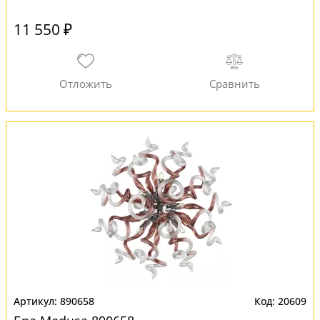
11 550 ₽
890658
20609