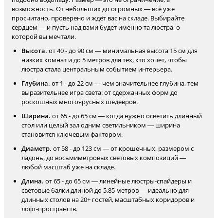
возможность. От небольших до огромных — всё уже
просчитано, проверено и ждёт вас на складе. Выбирайте
сердцем — и пусть над вами будет именно та люстра, о
которой вы мечтали.
Высота.
от 40 - до 90 см — минимальная высота 15 см для
низких комнат и до 5 метров для тех, кто хочет, чтобы
люстра стала центральным событием интерьера.
Глубина.
от 1 - до 22 см — чем значительнее глубина, тем
выразительнее игра света: от сдержанных форм до
роскошных многоярусных шедевров.
Ширина.
от 65 - до 65 см — когда нужно осветить длинный
стол или целый зал одним светильником — ширина
становится ключевым фактором.
Диаметр.
от 58 - до 123 см — от крошечных, размером с
ладонь, до восьмиметровых световых композиций —
любой масштаб уже на складе.
Длина.
от 65 - до 65 см — линейные люстры-спайдеры и
световые балки длиной до 5,85 метров — идеально для
длинных столов на 20+ гостей, масштабных коридоров и
лофт-пространств.