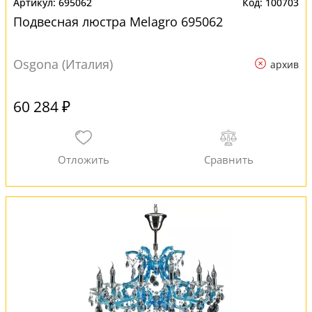
695062
100703
Подвесная люстра Melagro 695062
Osgona (Италия)
архив
60 284 ₽