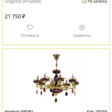
Osgona (Италия)
По запросу
21 750 ₽
695082
100704