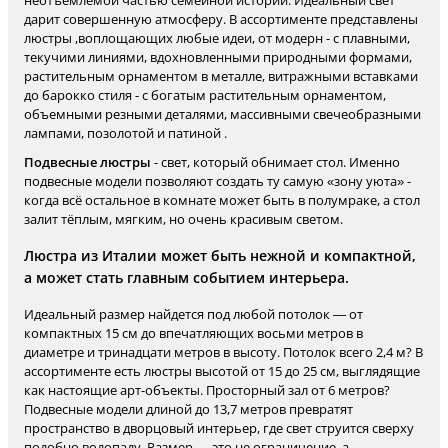
неотъемлемой частью семейной истории. Идеальный свет
дарит совершенную атмосферу. В ассортименте представлены
люстры ,воплощающих любые идеи, от модерн - с плавными,
текучими линиями, вдохновленными природными формами,
растительным орнаментом в металле, витражными вставками
до барокко стиля - с богатым растительным орнаментом,
объемными резными деталями, массивными свечеобразными
лампами, позолотой и патиной .
Подвесные люстры
- свет, который обнимает стол. Именно
подвесные модели позволяют создать ту самую «зону уюта» -
когда всё остальное в комнате может быть в полумраке, а стол
залит тёплым, мягким, но очень красивым светом.
Люстра из Италии может быть нежной и компактной,
а может стать главным событием интерьера.
Идеальный размер найдется под любой потолок — от
компактных 15 см до впечатляющих восьми метров в
диаметре и тринадцати метров в высоту. Потолок всего 2,4 м? В
ассортименте есть люстры высотой от 15 до 25 см, выглядящие
как настоящие арт-объекты. Просторный зал от 6 метров?
Подвесные модели длиной до 13,7 метров превратят
пространство в дворцовый интерьер, где свет струится сверху
подобно водопаду. Размер — это не ограничение, а