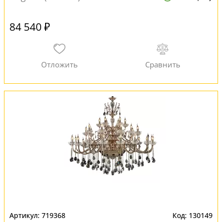
84 540 ₽
719368
130149