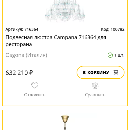
716364
100782
Подвесная люстра Campana 716364 для
ресторана
Osgona (Италия)
1 шт.
632 210 ₽
В КОРЗИНУ