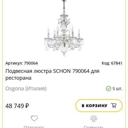
790064
67841
Подвесная люстра SCHON 790064 для
ресторана
Osgona (Италия)
5 шт.
48 749 ₽
В КОРЗИНУ