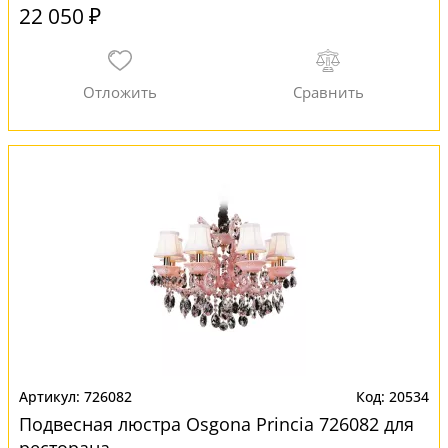
22 050 ₽
726082
20534
Подвесная люстра Osgona Princia 726082 для