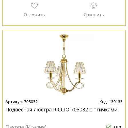
705032
130133
Подвесная люстра RICCIO 705032 с птичками
Osgona (Италия)
8 шт.