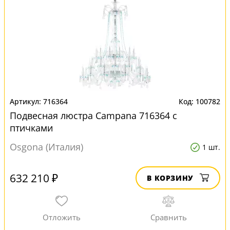
716364
100782
Подвесная люстра Campana 716364 с
птичками
Osgona (Италия)
1 шт.
632 210 ₽
В КОРЗИНУ