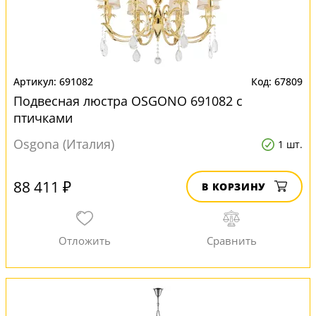
691082
67809
Подвесная люстра OSGONO 691082 с
птичками
Osgona (Италия)
1 шт.
88 411 ₽
В КОРЗИНУ