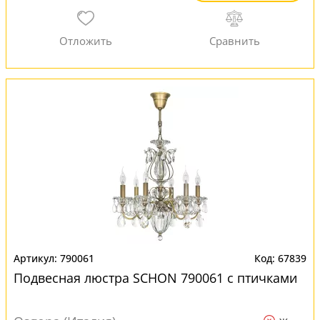
790061
67839
Подвесная люстра SCHON 790061 с птичками