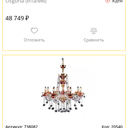
Osgona (Италия)
Ждем
48 749 ₽
738082
20540