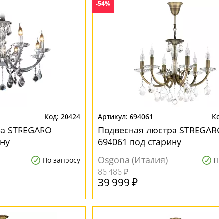
-54%
20424
694061
ра STREGARO
Подвесная люстра STREGAR
ину
694061 под старину
Osgona (Италия)
По запросу
П
86 486 ₽
39 999 ₽