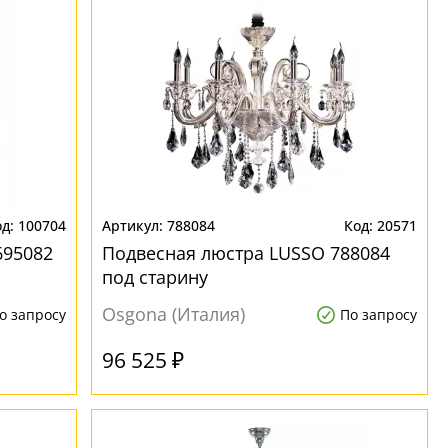
100704
788084
20571
695082
Подвесная люстра LUSSO 788084
под старину
Osgona (Италия)
о запросу
По запросу
96 525 ₽