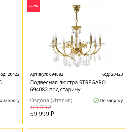
-53%
20422
694082
20423
O
Подвесная люстра STREGARO
694082 под старину
Osgona (Италия)
о запросу
По запросу
128 784 ₽
59 999 ₽