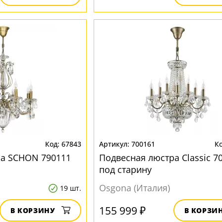
67843
700161
ра SCHON 790111
Подвесная люстра Classic 7
под старину
Osgona (Италия)
19 шт.
155 999 ₽
В КОРЗИНУ
В КОРЗИ