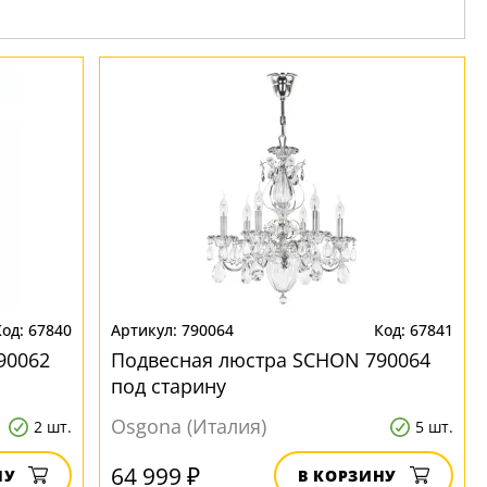
67840
790064
67841
90062
Подвесная люстра SCHON 790064
под старину
Osgona (Италия)
2 шт.
5 шт.
64 999 ₽
НУ
В КОРЗИНУ