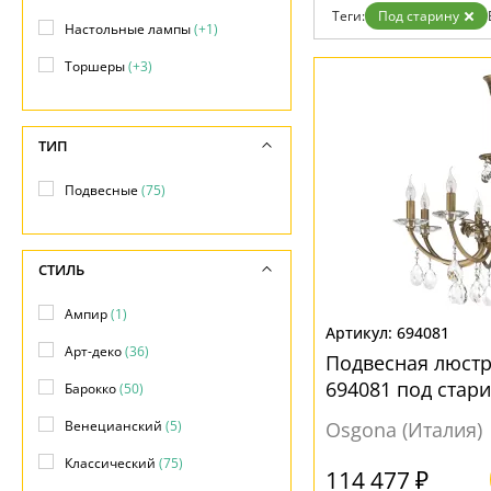
Теги:
Под старину
Настольные лампы
(+1)
Торшеры
(+3)
ТИП
Подвесные
(75)
СТИЛЬ
Ампир
(1)
694081
Арт-деко
(36)
Подвесная люст
694081 под стар
Барокко
(50)
Венецианский
(5)
Osgona (Италия)
Классический
(75)
114 477 ₽