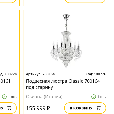
100724
700164
100726
00161
Подвесная люстра Classic 700164
под старину
Osgona (Италия)
1 шт.
1 шт.
155 999 ₽
НУ
В КОРЗИНУ