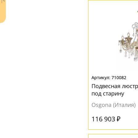
Ваш регион:
Москва
+7 (800) 775-63-32
- бесплатно по России
+7 (495) 255-03-21
- бесплатная доставка
710082
Подвесная люстр
под старину
Osgona (Италия)
116 903 ₽