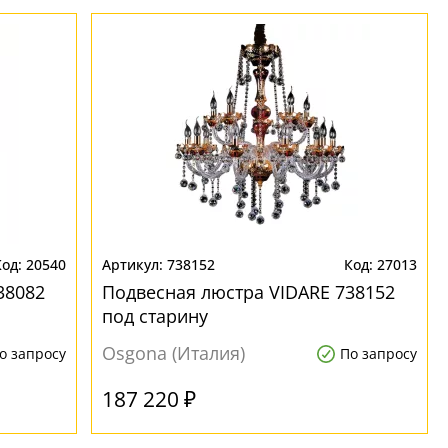
20540
738152
27013
38082
Подвесная люстра VIDARE 738152
под старину
Osgona (Италия)
о запросу
По запросу
187 220 ₽