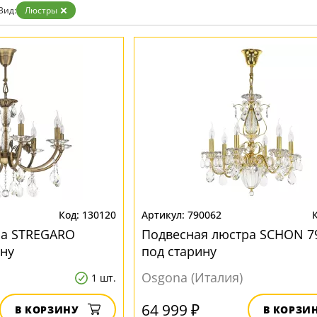
Вид:
Люстры
130120
790062
ра STREGARO
Подвесная люстра SCHON 7
ину
под старину
Osgona (Италия)
1 шт.
64 999 ₽
В КОРЗИНУ
В КОРЗИ