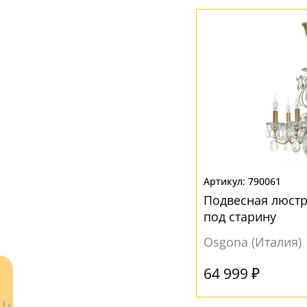
Рельефный
(12)
790061
Подвесная люст
под старину
Osgona (Италия)
64 999 ₽