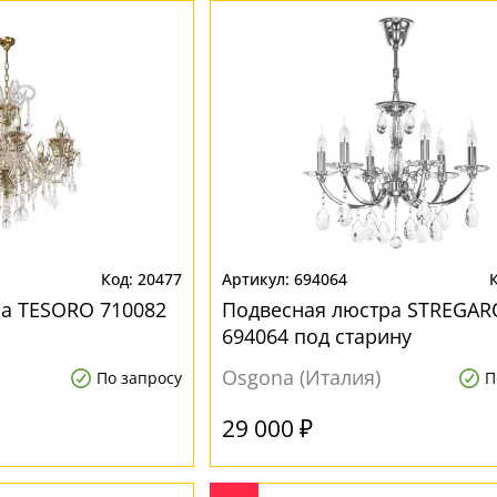
20477
694064
а TESORO 710082
Подвесная люстра STREGAR
694064 под старину
Osgona (Италия)
По запросу
П
29 000 ₽