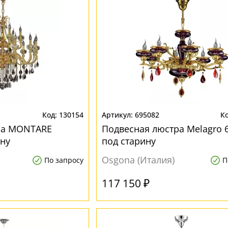
130154
695082
ра MONTARE
Подвесная люстра Melagro 
ину
под старину
Osgona (Италия)
По запросу
П
117 150 ₽