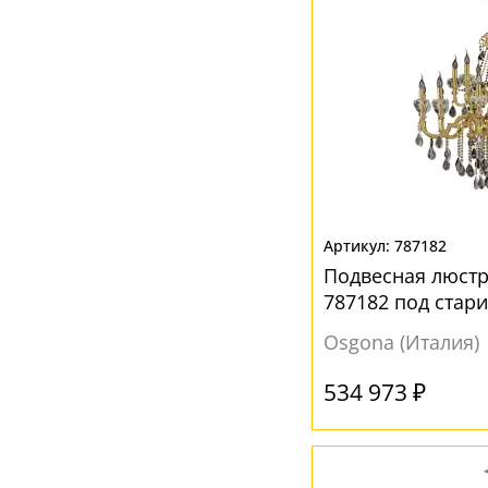
787182
Подвесная люст
787182 под стар
Osgona (Италия)
534 973 ₽