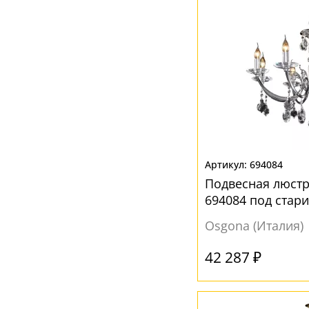
694084
Подвесная люст
694084 под стар
Osgona (Италия)
42 287 ₽