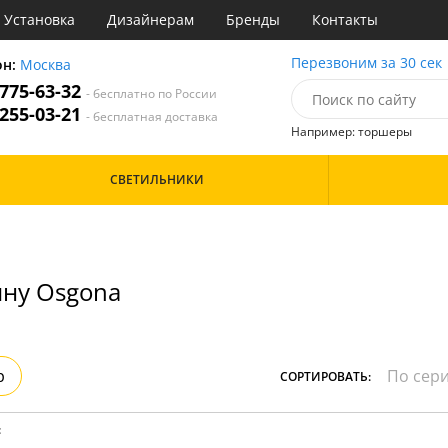
Установка
Дизайнерам
Бренды
Контакты
ы
Перезвоним за 30 сек
он:
Москва
 775-63-32
- бесплатно по России
атегории
 255-03-21
- бесплатная доставка
Например: торшеры
Назначение
Цвет
Особенности
СВЕТИЛЬНИКИ
тиная
Белые
Бронза
Бренд
инет
Золото
е
Прозрачные
идор и прихожая
Хром
ну Osgona
ня
Черные
с
хожая
Дизайн/Форма
льня
Вытянутые в длину
р
СОРТИРОВАТЬ:
: