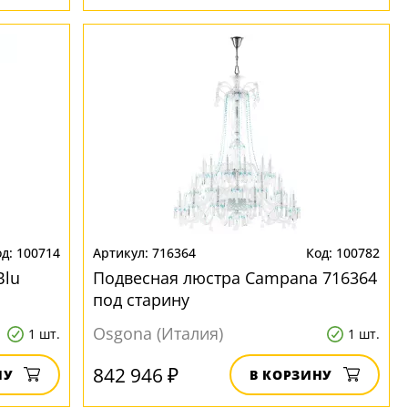
100714
716364
100782
Blu
Подвесная люстра Campana 716364
под старину
Osgona (Италия)
1 шт.
1 шт.
842 946 ₽
НУ
В КОРЗИНУ