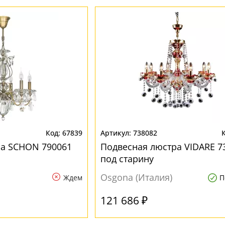
67839
738082
ра SCHON 790061
Подвесная люстра VIDARE 7
под старину
Osgona (Италия)
Ждем
П
121 686 ₽