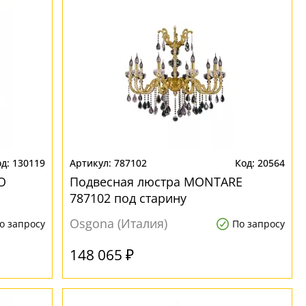
130119
787102
20564
O
Подвесная люстра MONTARE
787102 под старину
Osgona (Италия)
о запросу
По запросу
148 065 ₽