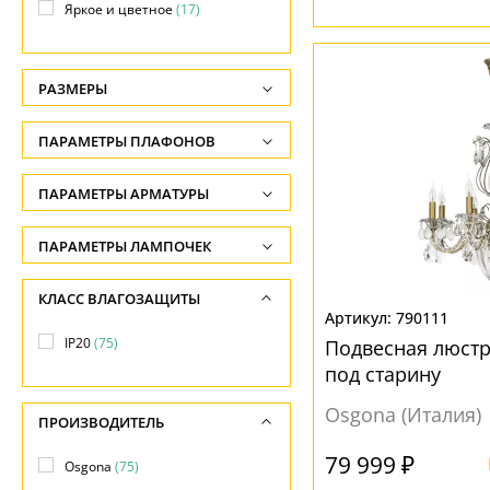
Яркое и цветное
(17)
РАЗМЕРЫ
Высота, см
ПАРАМЕТРЫ ПЛАФОНОВ
-
ФОРМА ПЛАФОНА
ПАРАМЕТРЫ АРМАТУРЫ
Глубина, см
-
Без плафона
(75)
ЦВЕТ АРМАТУРЫ
ПАРАМЕТРЫ ЛАМПОЧЕК
Ширина, см
Количество ламп
Белый
(7)
ПОВЕРХНОСТЬ
КЛАСС ВЛАГОЗАЩИТЫ
-
-
790111
Бронза
(8)
Без плафона
(74)
Диаметр врезного отверстия, см
IP20
(75)
Подвесная люст
Общая мощность ламп
Голубой
(7)
под старину
-
Глянцевый
(2)
-
Желтый
(18)
Прозрачный
(25)
Osgona (Италия)
Диаметр, см
ПРОИЗВОДИТЕЛЬ
Напряжение
Золото
(28)
-
Рельефный
(11)
-
79 999 ₽
Osgona
(75)
Золотой
(33)
Длина, см