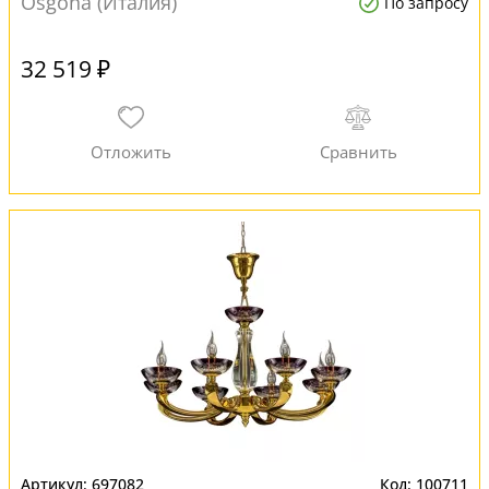
Osgona (Италия)
По запросу
32 519 ₽
697082
100711