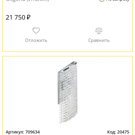
21 750 ₽
709634
20475