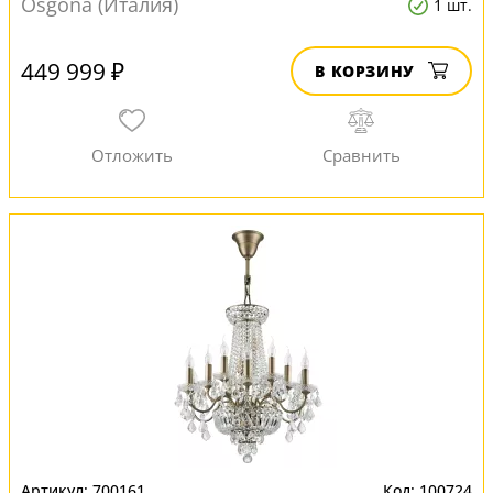
Osgona (Италия)
1 шт.
449 999 ₽
В КОРЗИНУ
700161
100724