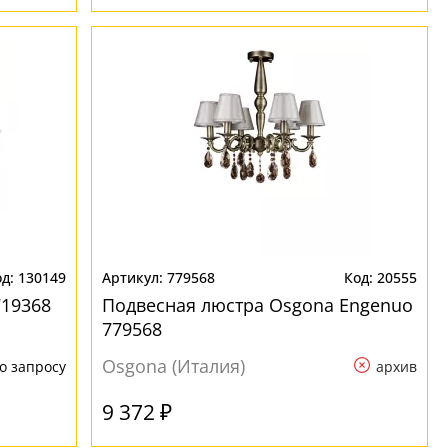
130149
779568
20555
719368
Подвесная люстра Osgona Engenuo
779568
Osgona (Италия)
о запросу
архив
9 372 ₽