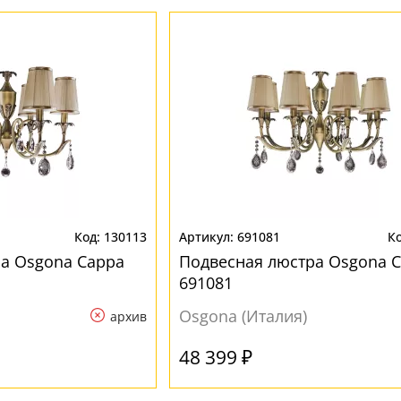
130113
691081
а Osgona Cappa
Подвесная люстра Osgona 
691081
Osgona (Италия)
архив
48 399 ₽