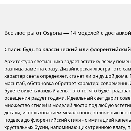
Все люстры от Osgona — 14 моделей с доставкой
Стили: будь то классический или флорентийский
Архитектура светильника задает эстетику всему помещ
разница заметна сразу. Дизайнерская люстра - это са
характер света определяет, станет ли он душой дом
масштаб, обстановка обретает характер: современны
будете видеть каждый день, - это то, что будет радов
освещения радует годами. Идеальный свет дарит сове
множество стилей и моделей люстр под любую эстетик
детали, использованием медальонов, золоченых венк
подвеса до флорентийский стиля - с имитацией капел
хрустальных бусин, напоминающих утреннюю влагу, п