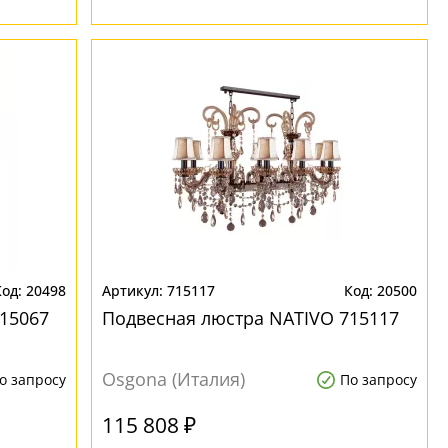
20498
715117
20500
15067
Подвесная люстра NATIVO 715117
Osgona (Италия)
о запросу
По запросу
115 808 ₽