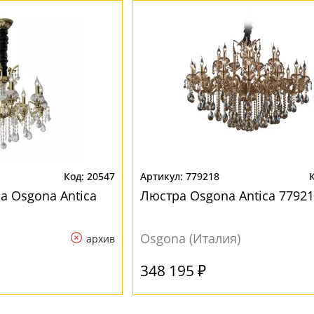
20547
779218
а Osgona Antica
Люстра Osgona Antica 7792
Osgona (Италия)
архив
348 195 ₽