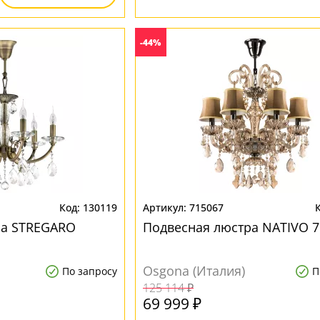
-44%
130119
715067
ра STREGARO
Подвесная люстра NATIVO 7
Osgona (Италия)
По запросу
П
125 114 ₽
69 999 ₽