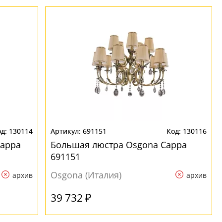
130114
691151
130116
Cappa
Большая люстра Osgona Cappa
691151
Osgona (Италия)
архив
архив
39 732 ₽