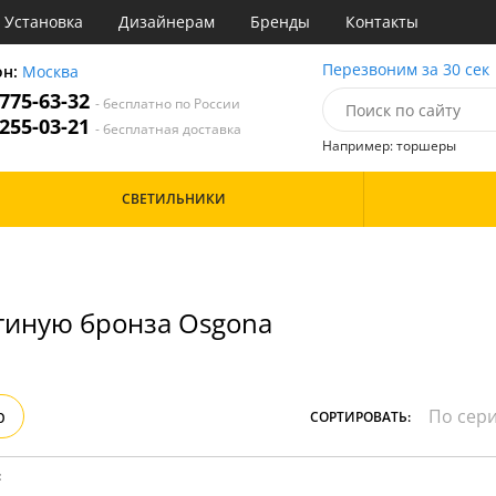
Установка
Дизайнерам
Бренды
Контакты
ы
Перезвоним за 30 сек
он:
Москва
 775-63-32
- бесплатно по России
атегории
 255-03-21
- бесплатная доставка
Например: торшеры
Назначение
Цвет
Особенности
СВЕТИЛЬНИКИ
тиная
Белые
Бронза
Бренд
инет
Золото
е
Прозрачные
идор и прихожая
Хром
тиную бронза Osgona
ня
Черные
с
хожая
Дизайн/Форма
льня
Вытянутые в длину
р
СОРТИРОВАТЬ:
: