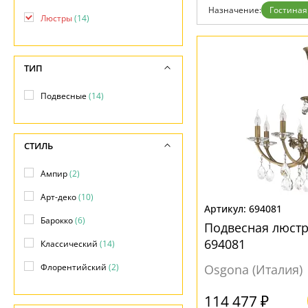
Назначение:
Гостиная
Люстры
(14)
ТИП
Подвесные
(14)
СТИЛЬ
Ампир
(2)
Арт-деко
(10)
694081
Барокко
(6)
Подвесная люст
694081
Классический
(14)
Флорентийский
(2)
Osgona (Италия)
114 477 ₽