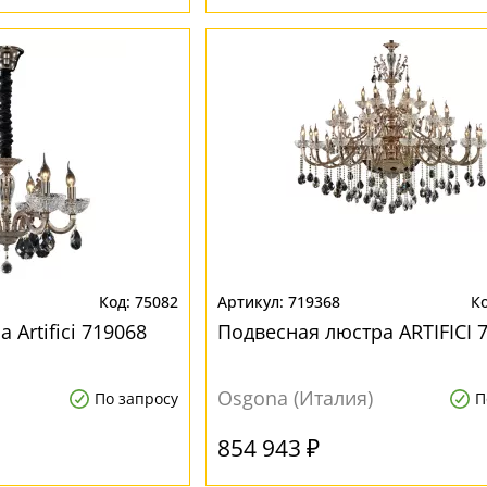
75082
719368
 Artifici 719068
Подвесная люстра ARTIFICI 
Osgona (Италия)
По запросу
П
854 943 ₽