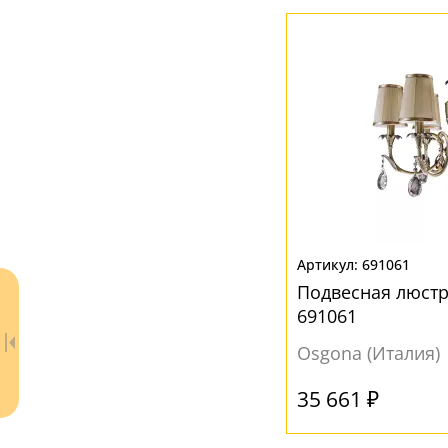
Бежевый
(5)
Без плафона
(7)
Белый
(1)
Прозрачный
(1)
691061
Подвесная люстр
691061
Osgona (Италия)
35 661 ₽