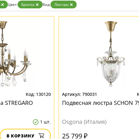
Цвет:
Бронза
Вид:
Люстры
130120
790031
ра STREGARO
Подвесная люстра SCHON 7
Osgona (Италия)
1 шт.
25 799 ₽
В КОРЗИНУ