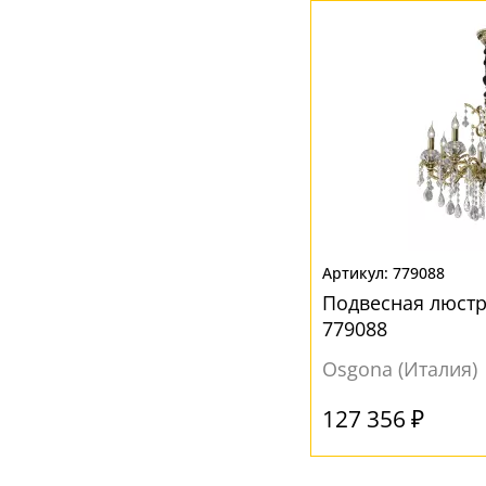
Ваш регион:
Москва
+7 (800) 775-63-32
- бесплатно по России
+7 (495) 255-03-21
- бесплатная доставка
779088
Подвесная люстр
779088
Osgona (Италия)
127 356 ₽