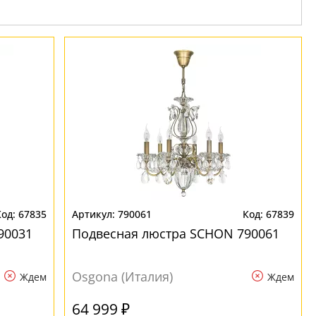
67835
790061
67839
90031
Подвесная люстра SCHON 790061
Osgona (Италия)
Ждем
Ждем
64 999 ₽