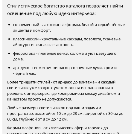
Стилистическое богатство каталога позволяет найти
освещение под любую идею интерьера:
современный - лаконичные формы, белый и серый, тёплые
акценты и комфорт.
классический - хрустальные каскады, позолота, тканевые
абажуры и вечная элегантность.
флористика - плетёные венки, солома и уют цветущего
дома.
арт-деко - геометрия зигзагов, солнечные лучи, хром и
чёрный лак.
Более тридцати стилей - от ар-деко до винтажа - и каждый
светильник уже создан с учетом опыта использования в
реальных интерьерах, где компромиссы между дизайном и
качеством просто не допускаются.
Любые размеры светильников под ваши задачи и
пространство: высотой от 10 см до 28 см, шириной от 30 см до
60 см, глубиной от 8 см до 12 см.
Формы плафонов - от классических сфер и тарелок до
неожиданных дизайнерских экспериментов: декоративный -