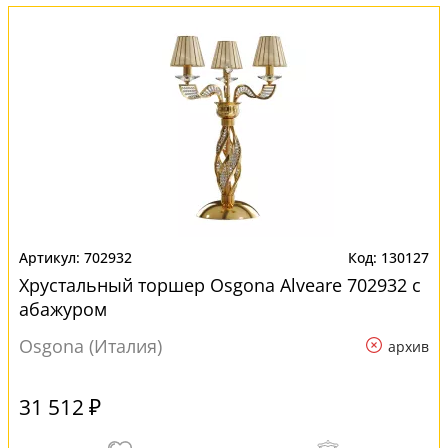
702932
130127
Хрустальный торшер Osgona Alveare 702932 с
абажуром
Osgona (Италия)
архив
31 512 ₽