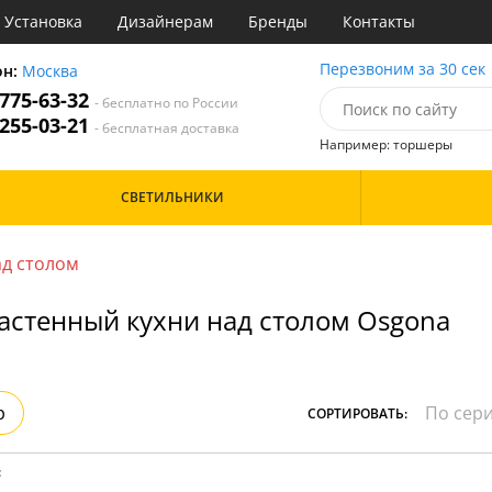
Установка
Дизайнерам
Бренды
Контакты
ы
Перезвоним за 30 сек
он:
Москва
 775-63-32
- бесплатно по России
атегории
 255-03-21
- бесплатная доставка
Например: торшеры
Назначение
Цвет
Особенности
СВЕТИЛЬНИКИ
тиная
Белые
Бронза
Бренд
инет
Золото
д столом
е
Прозрачные
идор и прихожая
Хром
астенный кухни над столом Osgona
ня
Черные
с
хожая
Дизайн/Форма
льня
Вытянутые в длину
р
СОРТИРОВАТЬ:
: