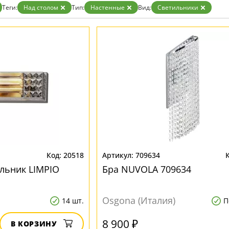
Теги:
Над столом
Тип:
Настенные
Вид:
Светильники
20518
709634
льник LIMPIO
Бра NUVOLA 709634
Osgona (Италия)
14 шт.
П
8 900 ₽
В КОРЗИНУ