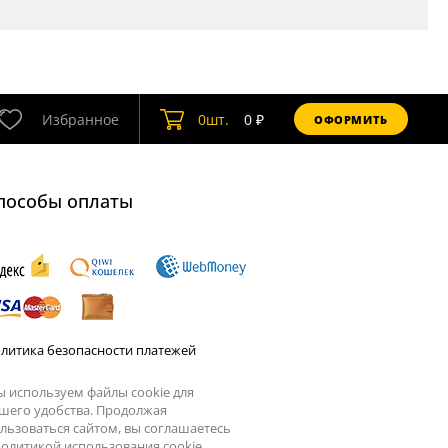
Избранное
0
шт.
0
₽
ОФОРМИТЬ
пособы оплаты
литика безопасности платежей
 используем файлы cookie для
шего удобства. Продолжая
льзоваться сайтом, вы соглашаетесь
олитикой использования cookie.