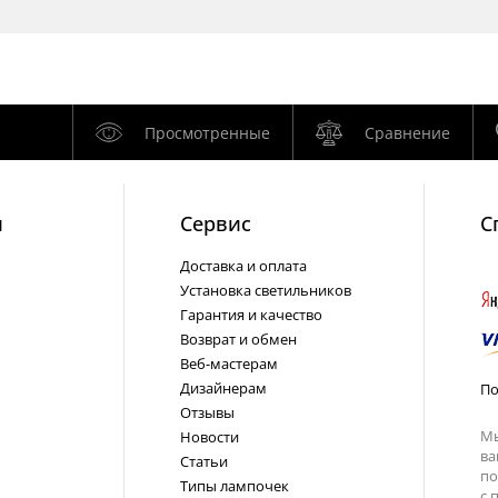
Просмотренные
Сравнение
и
Cервис
С
Доставка и оплата
Установка светильников
Гарантия и качество
Возврат и обмен
Веб-мастерам
Дизайнерам
По
Отзывы
Мы
Новости
ва
Статьи
по
Типы лампочек
с
п