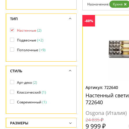
Назначение:
Кухня
ТИП
-60%
Настенные
(2)
Подвесные
(+2)
Потолочные
(+9)
СТИЛЬ
Арт-деко
(2)
722640
Классический
(1)
Настенный свети
722640
Современный
(1)
Osgona (Италия)
24 835 ₽
РАЗМЕРЫ
9 999 ₽