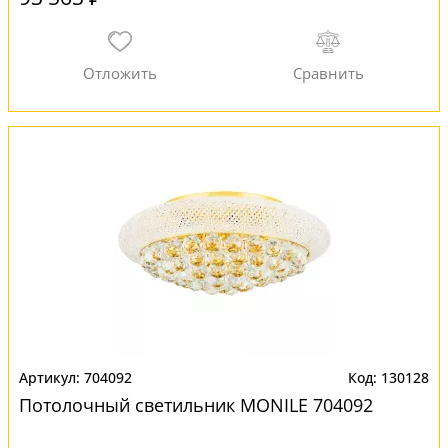
704092
130128
Потолочный светильник MONILE 704092