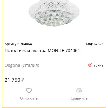
704064
67823
Потолочная люстра MONILE 704064
Osgona (Италия)
архив
21 750 ₽