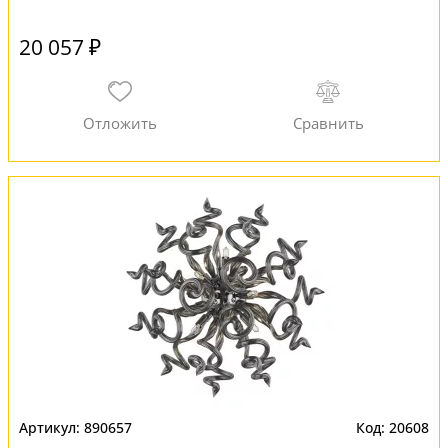
20 057 ₽
890657
20608