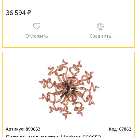
36 594 ₽
890653
67862