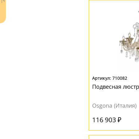
Ваш регион:
Москва
+7 (800) 775-63-32
- бесплатно по России
+7 (495) 255-03-21
- бесплатная доставка
710082
Подвесная люстр
Osgona (Италия)
116 903 ₽