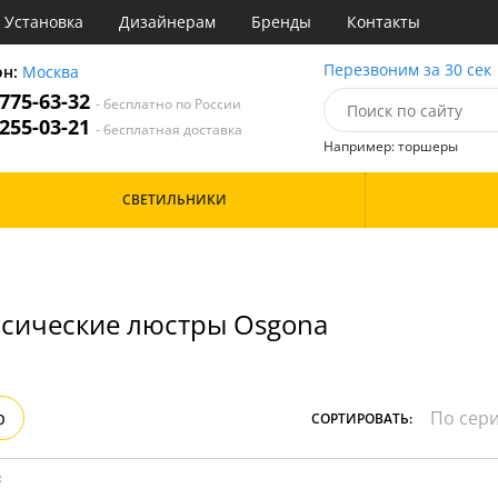
Установка
Дизайнерам
Бренды
Контакты
ы
Перезвоним за 30 сек
он:
Москва
 775-63-32
- бесплатно по России
атегории
 255-03-21
- бесплатная доставка
Например: торшеры
Назначение
Цвет
Особенности
СВЕТИЛЬНИКИ
тиная
Белые
Бронза
Бренд
инет
Золото
е
Прозрачные
идор и прихожая
Хром
сические люстры Osgona
ня
Черные
с
хожая
Дизайн/Форма
льня
Вытянутые в длину
р
СОРТИРОВАТЬ:
: