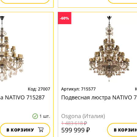
-60%
27007
715577
а NATIVO 715287
Подвесная люстра NATIVO 7
Osgona (Италия)
1 шт.
1 483 618 ₽
599 999 ₽
В КОРЗИНУ
В КОРЗИ