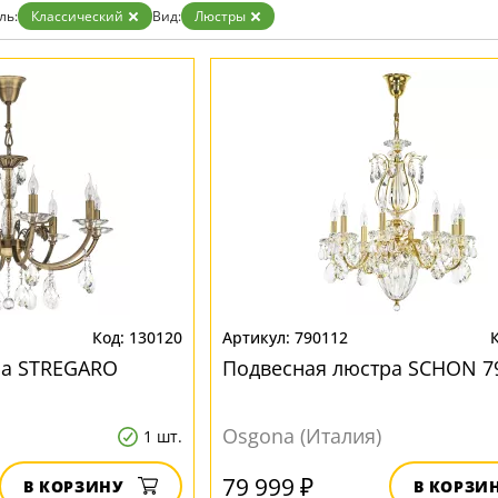
ль:
Классический
Вид:
Люстры
130120
790112
ра STREGARO
Подвесная люстра SCHON 7
Osgona (Италия)
1 шт.
79 999 ₽
В КОРЗИНУ
В КОРЗИ