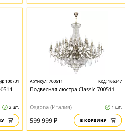
100731
700511
166347
00514
Подвесная люстра Classic 700511
Osgona (Италия)
2 шт.
1 шт.
599 999 ₽
НУ
В КОРЗИНУ