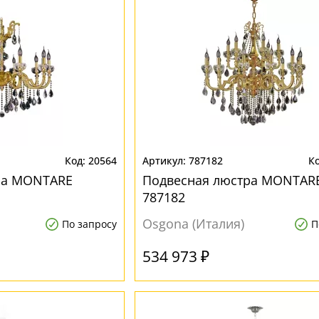
20564
787182
ра MONTARE
Подвесная люстра MONTAR
787182
Osgona (Италия)
По запросу
П
534 973 ₽