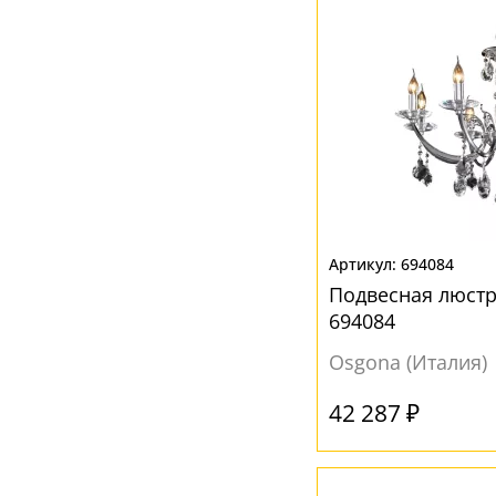
694084
Подвесная люст
694084
Osgona (Италия)
42 287 ₽