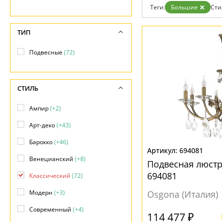
Теги:
Большие
Сти
ТИП
Подвесные
(72)
СТИЛЬ
Ампир
(+2)
Арт-деко
(+43)
Барокко
(+46)
694081
Венецианский
(+8)
Подвесная люст
694081
Классический
(72)
Модерн
(+3)
Osgona (Италия)
Современный
(+4)
114 477 ₽