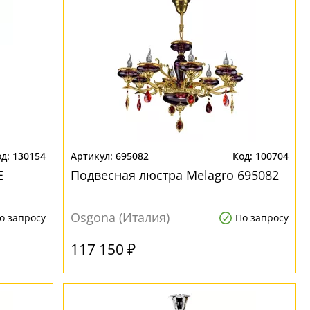
130154
695082
100704
E
Подвесная люстра Melagro 695082
Osgona (Италия)
о запросу
По запросу
117 150 ₽