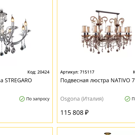
20424
715117
ра STREGARO
Подвесная люстра NATIVO 7
Osgona (Италия)
По запросу
П
115 808 ₽