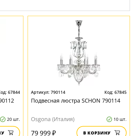
67844
790114
67845
90112
Подвесная люстра SCHON 790114
Osgona (Италия)
20 шт.
10 шт.
79 999 ₽
НУ
В КОРЗИНУ