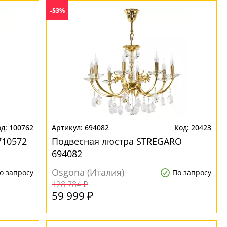
-53%
100762
694082
20423
710572
Подвесная люстра STREGARO
694082
Osgona (Италия)
о запросу
По запросу
128 784 ₽
59 999 ₽