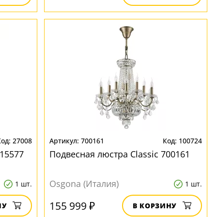
27008
700161
100724
15577
Подвесная люстра Classic 700161
Osgona (Италия)
1 шт.
1 шт.
155 999 ₽
НУ
В КОРЗИНУ