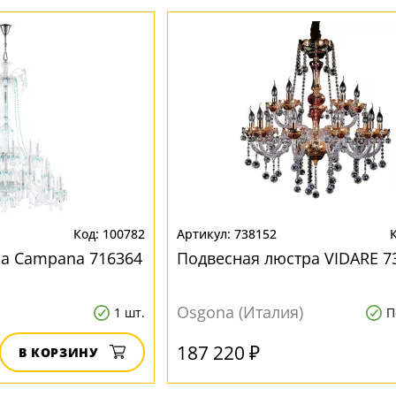
100782
738152
а Campana 716364
Подвесная люстра VIDARE 7
Osgona (Италия)
1 шт.
П
187 220 ₽
В КОРЗИНУ