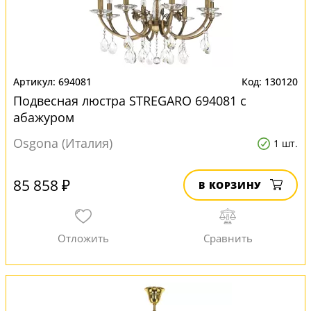
694081
130120
Подвесная люстра STREGARO 694081 с
абажуром
Osgona (Италия)
1 шт.
85 858 ₽
В КОРЗИНУ