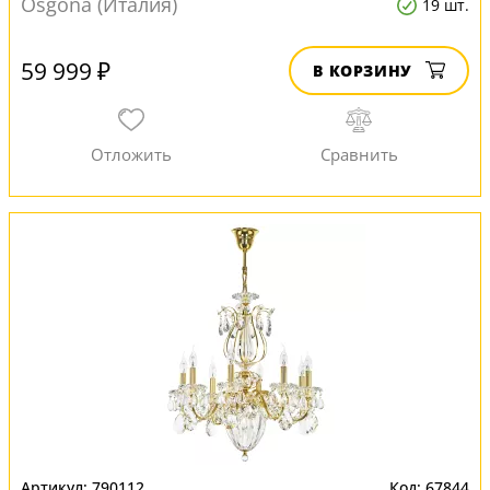
Osgona (Италия)
19 шт.
59 999 ₽
В КОРЗИНУ
790112
67844