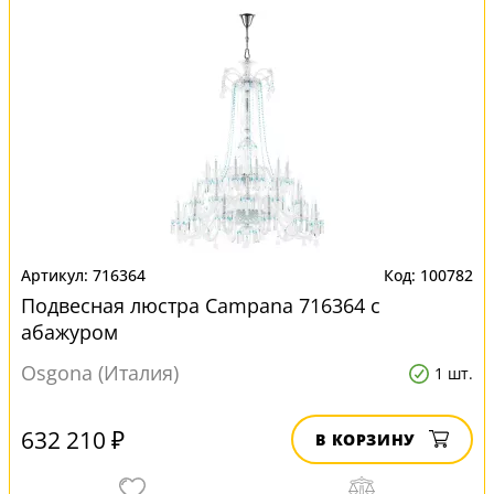
716364
100782
Подвесная люстра Campana 716364 с
абажуром
Osgona (Италия)
1 шт.
632 210 ₽
В КОРЗИНУ