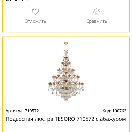
710572
100762
Подвесная люстра TESORO 710572 с абажуром