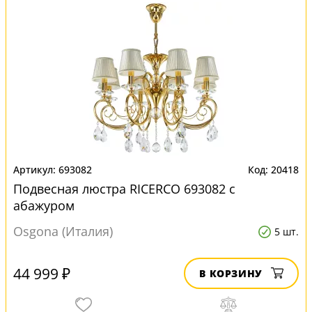
693082
20418
Подвесная люстра RICERCO 693082 с
абажуром
Osgona (Италия)
5 шт.
44 999 ₽
В КОРЗИНУ