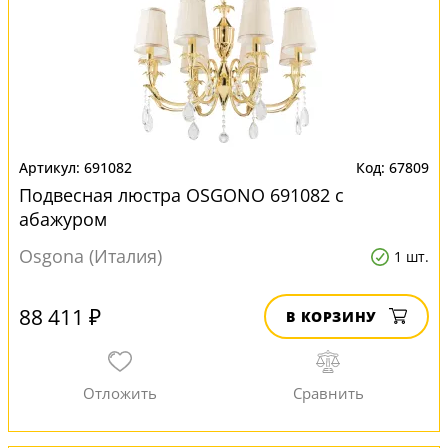
691082
67809
Подвесная люстра OSGONO 691082 с
абажуром
Osgona (Италия)
1 шт.
88 411 ₽
В КОРЗИНУ