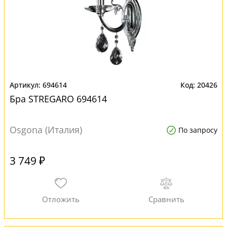
694614
20426
Бра STREGARO 694614
Osgona (Италия)
По запросу
3 749 ₽