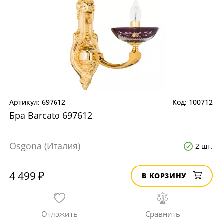
697612
100712
Бра Barcato 697612
Osgona (Италия)
2 шт.
4 499 ₽
В КОРЗИНУ