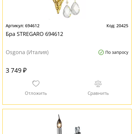
694612
20425
Бра STREGARO 694612
Osgona (Италия)
По запросу
3 749 ₽