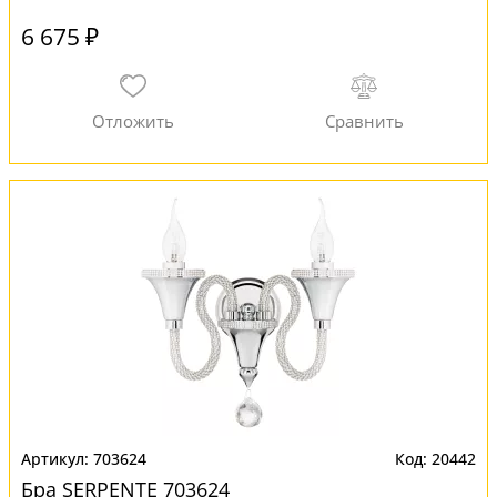
6 675 ₽
703624
20442
Бра SERPENTE 703624