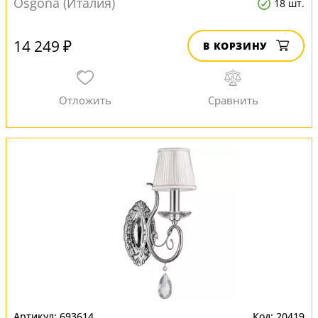
Osgona (Италия)
18 шт.
14 249 ₽
В КОРЗИНУ
693614
20419