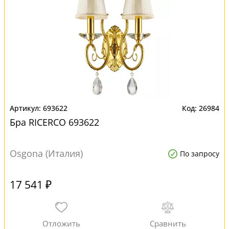
693622
26984
Бра RICERCO 693622
Osgona (Италия)
По запросу
17 541 ₽