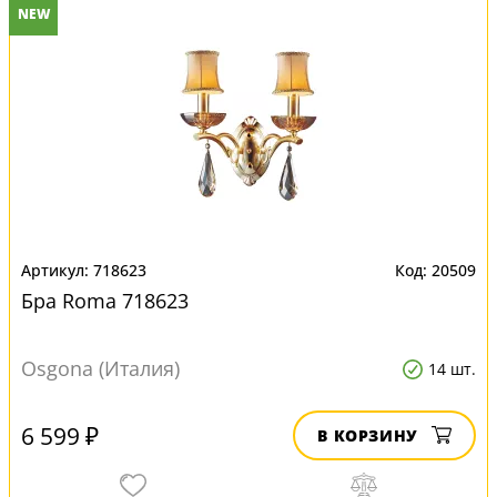
NEW
718623
20509
Бра Roma 718623
Osgona (Италия)
14 шт.
6 599 ₽
В КОРЗИНУ