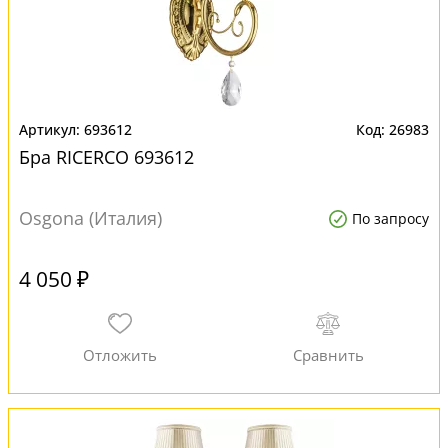
693612
26983
Бра RICERCO 693612
Osgona (Италия)
По запросу
4 050 ₽