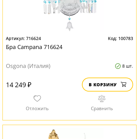
716624
100783
Бра Campana 716624
Osgona (Италия)
8 шт.
14 249 ₽
В КОРЗИНУ