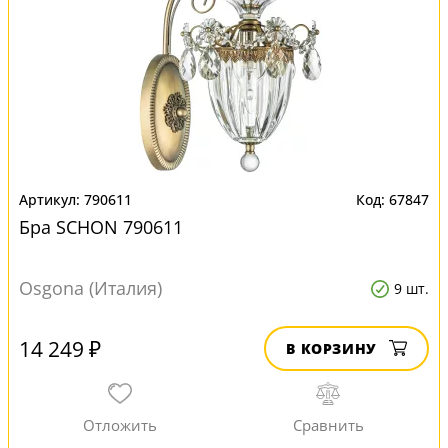
790611
67847
Бра SCHON 790611
Osgona (Италия)
9 шт.
14 249 ₽
В КОРЗИНУ