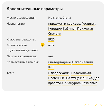
Дополнительные параметры
Место размещения:
На стене
,
Стена
Назначение:
прихожая и коридор
,
Гостиная
,
Коридор
,
Кабинет
,
Прихожая
,
Спальня
Класс влагозащиты:
IP20
?
Возможность
есть
подключить диммер:
Лампы в комплекте:
нет
Совместимые лампы:
Светодиодные
,
Накаливания
,
КЛЛ
Теги:
С подвесками
,
С плафонами
,
Настенные
,
На стену
,
Ильича
,
Для
кровати
,
С абажуром
,
Рожковые