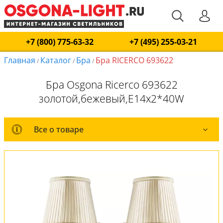
+7 (800) 775-63-32
+7 (495) 255-03-21
Главная
Каталог
Бра
Бра RICERCO 693622
/
/
/
Бра Osgona Ricerco 693622
золотой,бежевый,E14x2*40W
Все о товаре
Все о товаре
Комплект лампочек
Вся коллекция