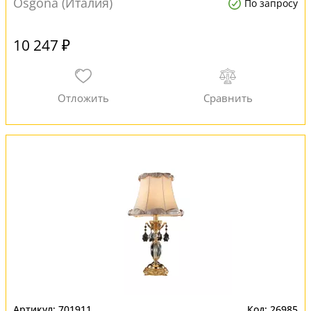
Osgona (Италия)
По запросу
10 247 ₽
701911
26985