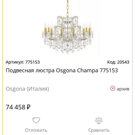
775153
20543
Подвесная люстра Osgona Champa 775153
Osgona (Италия)
архив
74 458 ₽