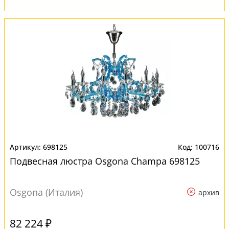
698125
100716
Подвесная люстра Osgona Champa 698125
Osgona (Италия)
архив
82 224 ₽