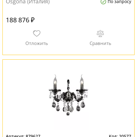
Osgona (Италия)
По запросу
188 876 ₽
879627
20577