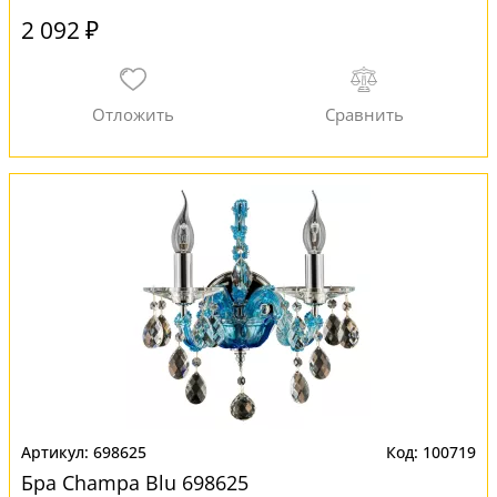
2 092 ₽
698625
100719
Бра Champa Blu 698625