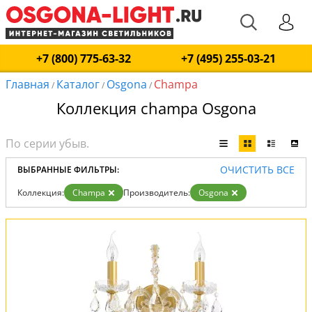
+7 (800) 775-63-32
+7 (495) 255-03-21
Главная
Каталог
Osgona
Champa
/
/
/
Коллекция champa Osgona
ОЧИСТИТЬ ВСЕ
ВЫБРАННЫЕ ФИЛЬТРЫ:
Коллекция:
Champa
Производитель:
Osgona