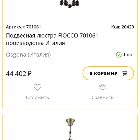
701061
20429
Подвесная люстра FIOCCO 701061
производства Италия
Osgona (Италия)
1 шт.
44 402 ₽
В КОРЗИНУ