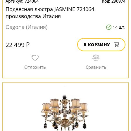
724064
290974
Подвесная люстра JASMINE 724064
производства Италия
Osgona (Италия)
14 шт.
22 499 ₽
В КОРЗИНУ