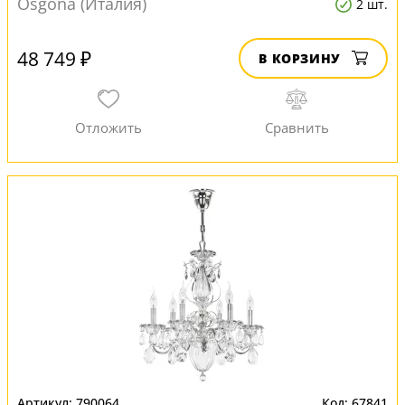
Osgona (Италия)
2 шт.
48 749 ₽
В КОРЗИНУ
790064
67841