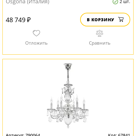
Osgona (Италия)
2 шт.
48 749 ₽
В КОРЗИНУ
790064
67841