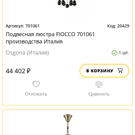
701061
20429
Подвесная люстра FIOCCO 701061
производства Италия
Osgona (Италия)
1 шт.
44 402 ₽
В КОРЗИНУ