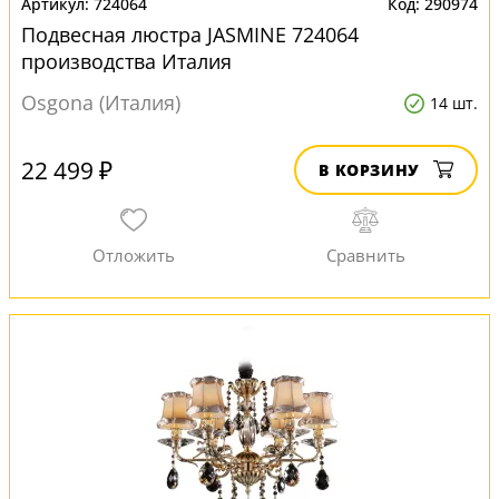
724064
290974
Подвесная люстра JASMINE 724064
производства Италия
Osgona (Италия)
14 шт.
22 499 ₽
В КОРЗИНУ