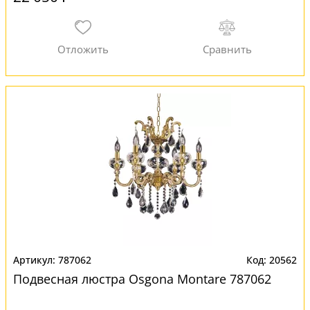
787062
20562
Подвесная люстра Osgona Montare 787062