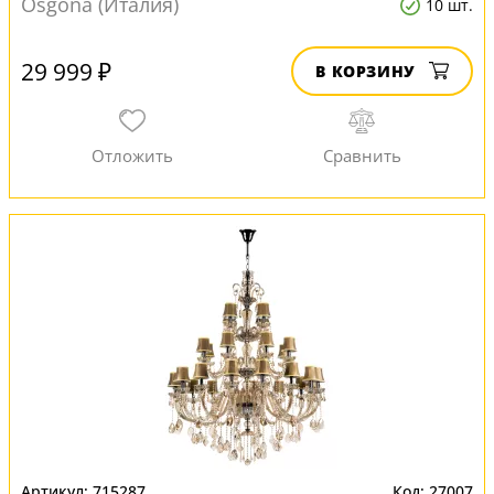
Osgona (Италия)
10 шт.
29 999 ₽
В КОРЗИНУ
715287
27007