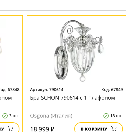
67848
790614
67849
оном
Бра SCHON 790614 с 1 плафоном
Osgona (Италия)
3 шт.
18 шт.
18 999 ₽
НУ
В КОРЗИНУ