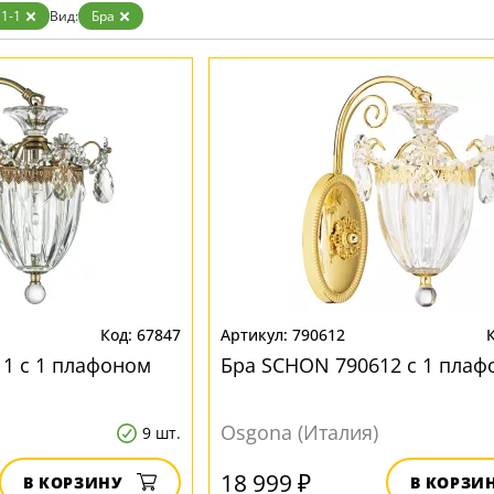
1-1
Вид:
Бра
67847
790612
1 с 1 плафоном
Бра SCHON 790612 с 1 плаф
Osgona (Италия)
9 шт.
18 999 ₽
В КОРЗИНУ
В КОРЗИ