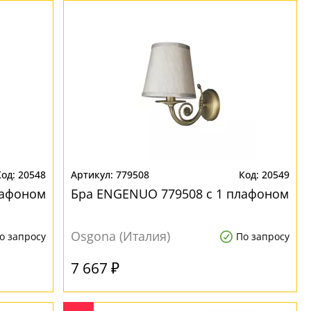
20548
779508
20549
лафоном
Бра ENGENUO 779508 с 1 плафоном
Osgona (Италия)
о запросу
По запросу
7 667 ₽