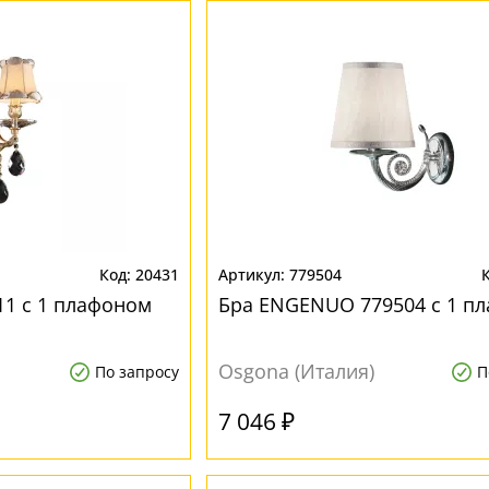
20431
779504
11 с 1 плафоном
Бра ENGENUO 779504 с 1 п
Osgona (Италия)
По запросу
П
7 046 ₽