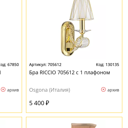
67850
705612
130135
1
Бра RICCIO 705612 с 1 плафоном
Osgona (Италия)
архив
архив
5 400 ₽