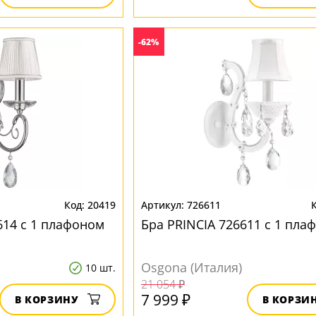
-62%
20419
726611
614 с 1 плафоном
Бра PRINCIA 726611 с 1 пла
Osgona (Италия)
10 шт.
21 054 ₽
7 999 ₽
В КОРЗИНУ
В КОРЗИ