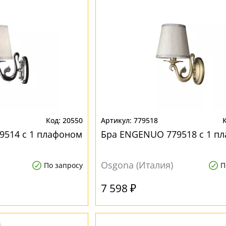
20550
779518
9514 с 1 плафоном
Бра ENGENUO 779518 с 1 п
Osgona (Италия)
По запросу
П
7 598 ₽