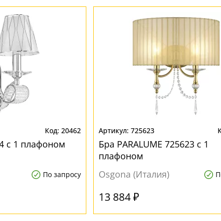
20462
725623
4 с 1 плафоном
Бра PARALUME 725623 с 1
плафоном
Osgona (Италия)
По запросу
П
13 884 ₽