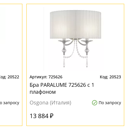
20522
725626
20523
Бра PARALUME 725626 с 1
плафоном
Osgona (Италия)
о запросу
По запросу
13 884 ₽