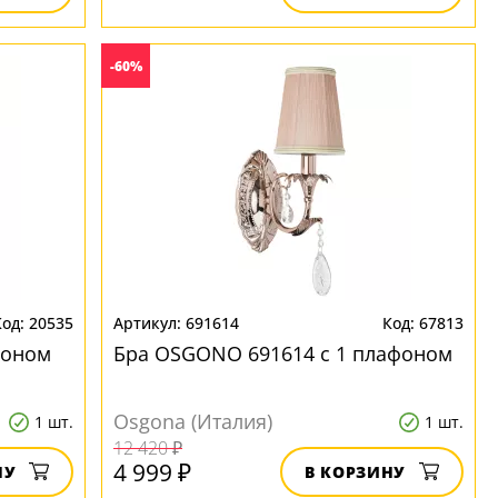
-60%
20535
691614
67813
фоном
Бра OSGONO 691614 с 1 плафоном
Osgona (Италия)
1 шт.
1 шт.
12 420 ₽
4 999 ₽
НУ
В КОРЗИНУ