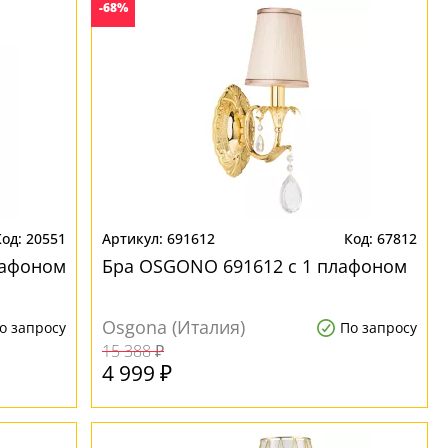
-68%
20551
691612
67812
лафоном
Бра OSGONO 691612 с 1 плафоном
Osgona (Италия)
о запросу
По запросу
15 388 ₽
4 999 ₽