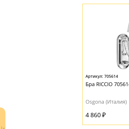
ЦВЕТ ПЛАФОНОВ
Бежевый
(6)
Белый
(12)
Желтый
(2)
Коричневый
(1)
Кофейный
(1)
Прозрачный
(5)
705614
Бра RICCIO 70561
Разноцветный
(1)
Серебро
(1)
Osgona (Италия)
Хром
(1)
4 860 ₽
Черный
(2)