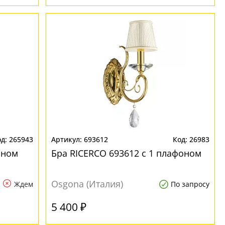
265943
693612
26983
оном
Бра RICERCO 693612 с 1 плафоном
Osgona (Италия)
Ждем
По запросу
5 400 ₽