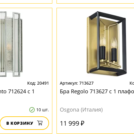
20491
713627
to 712624 с 1
Бра Regolo 713627 с 1 плаф
Osgona (Италия)
10 шт.
11 999 ₽
В КОРЗИНУ