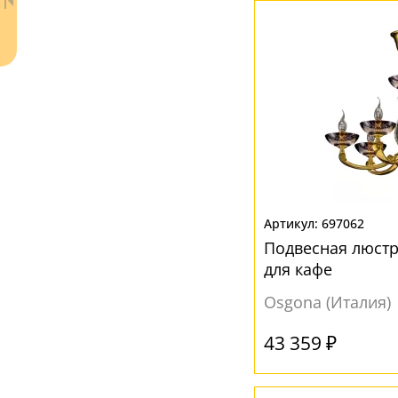
Прозрачный
(3)
Розовый
(2)
Серый
(1)
Ваш регион:
Москва
+7 (800) 775-63-32
- бесплатно по России
+7 (495) 255-03-21
- бесплатная доставка
697062
Подвесная люстр
для кафе
Osgona (Италия)
43 359 ₽