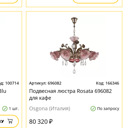
100714
696082
166346
Blu
Подвесная люстра Rosata 696082
для кафе
Osgona (Италия)
1 шт.
По запросу
80 320 ₽
НУ