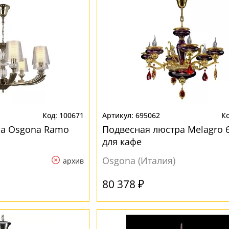
100671
695062
ра Osgona Ramo
Подвесная люстра Melagro 
для кафе
Osgona (Италия)
архив
80 378 ₽