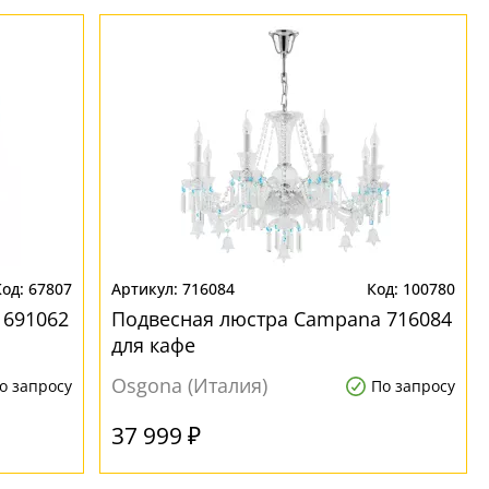
67807
716084
100780
 691062
Подвесная люстра Campana 716084
для кафе
Osgona (Италия)
о запросу
По запросу
37 999 ₽