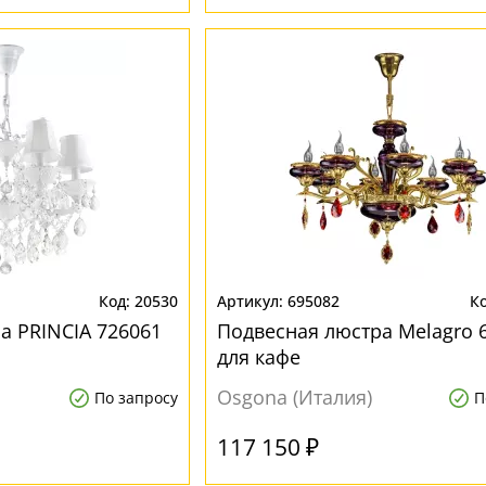
20530
695082
а PRINCIA 726061
Подвесная люстра Melagro 
для кафе
Osgona (Италия)
По запросу
П
117 150 ₽