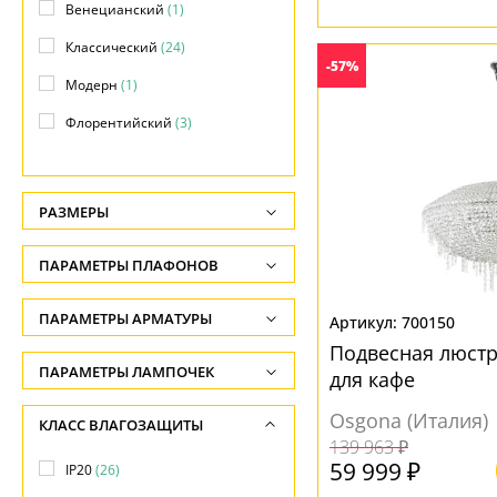
Венецианский
(1)
Классический
(24)
-57%
Модерн
(1)
Флорентийский
(3)
Флористика
(2)
Яркое и цветное
(12)
РАЗМЕРЫ
Высота, см
ПАРАМЕТРЫ ПЛАФОНОВ
-
ФОРМА ПЛАФОНА
ПАРАМЕТРЫ АРМАТУРЫ
Глубина, см
700150
Подвесная люстра
-
Без плафона
(12)
ЦВЕТ АРМАТУРЫ
ПАРАМЕТРЫ ЛАМПОЧЕК
для кафе
Ширина, см
Декоративный
(1)
Количество ламп
Белый
(1)
Osgona (Италия)
КЛАСС ВЛАГОЗАЩИТЫ
-
Конус
(3)
-
139 963 ₽
Бронза
(1)
59 999 ₽
Диаметр врезного отверстия, см
IP20
(26)
Конусный
(3)
Общая мощность ламп
Голубой
(6)