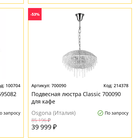
-53%
100704
700090
214378
695082
Подвесная люстра Classic 700090
для кафе
Osgona (Италия)
о запросу
По запросу
85 196 ₽
39 999 ₽