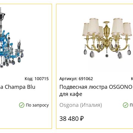
100715
691062
а Champa Blu
Подвесная люстра OSGONO
для кафе
Osgona (Италия)
По запросу
П
38 480 ₽