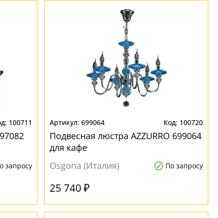
100711
699064
100720
697082
Подвесная люстра AZZURRO 699064
для кафе
Osgona (Италия)
о запросу
По запросу
25 740 ₽