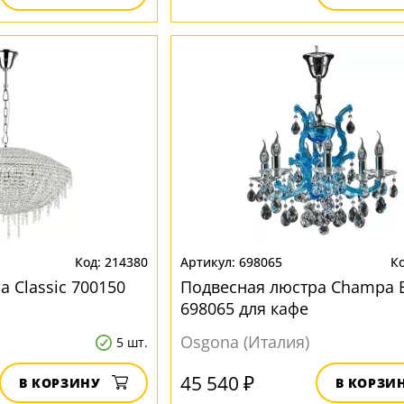
214380
698065
 Classic 700150
Подвесная люстра Champa 
698065 для кафе
Osgona (Италия)
5 шт.
45 540 ₽
В КОРЗИНУ
В КОРЗИ