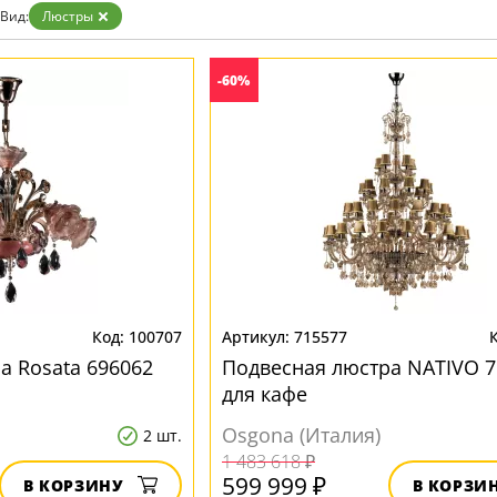
Вид:
Люстры
-60%
100707
715577
а Rosata 696062
Подвесная люстра NATIVO 7
для кафе
Osgona (Италия)
2 шт.
1 483 618 ₽
599 999 ₽
В КОРЗИНУ
В КОРЗИ