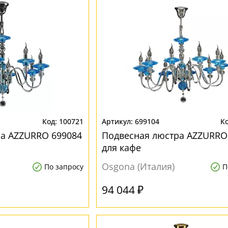
100721
699104
а AZZURRO 699084
Подвесная люстра AZZURRO
для кафе
Osgona (Италия)
По запросу
П
94 044 ₽