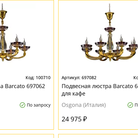
100710
697082
а Barcato 697062
Подвесная люстра Barcato 
для кафе
Osgona (Италия)
По запросу
П
24 975 ₽