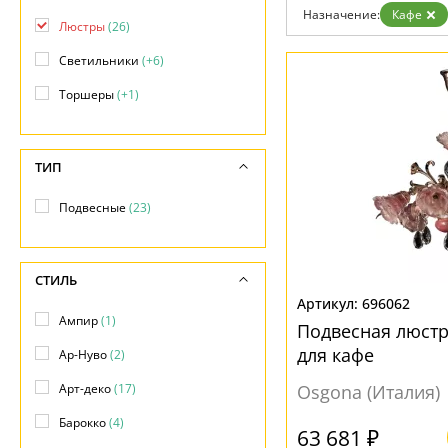
Назначение:
Кафе
Люстры
(26)
Светильники
(+6)
Торшеры
(+1)
ТИП
Подвесные
(23)
СТИЛЬ
696062
Ампир
(1)
Подвесная люстр
для кафе
Ар-Нуво
(2)
Арт-деко
(17)
Osgona (Италия)
Барокко
(4)
63 681 ₽