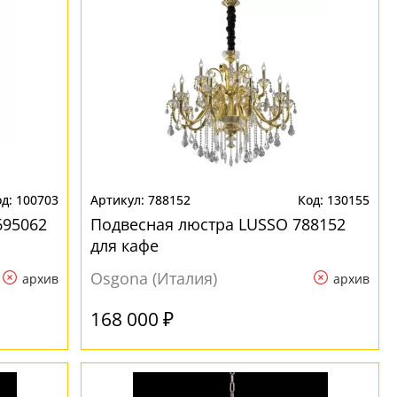
100703
788152
130155
695062
Подвесная люстра LUSSO 788152
для кафе
Osgona (Италия)
архив
архив
168 000 ₽