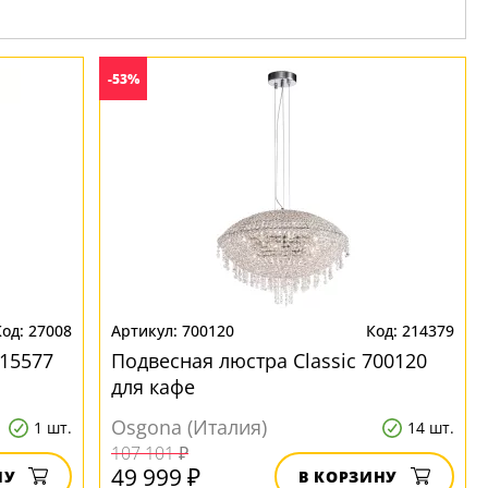
-53%
27008
700120
214379
15577
Подвесная люстра Classic 700120
для кафе
Osgona (Италия)
1 шт.
14 шт.
107 101 ₽
49 999 ₽
НУ
В КОРЗИНУ