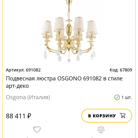
691082
67809
Подвесная люстра OSGONO 691082 в стиле
арт-деко
Osgona (Италия)
1 шт.
88 411 ₽
В КОРЗИНУ