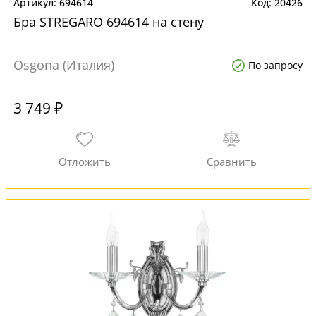
694614
20426
Бра STREGARO 694614 на стену
Osgona (Италия)
По запросу
3 749 ₽