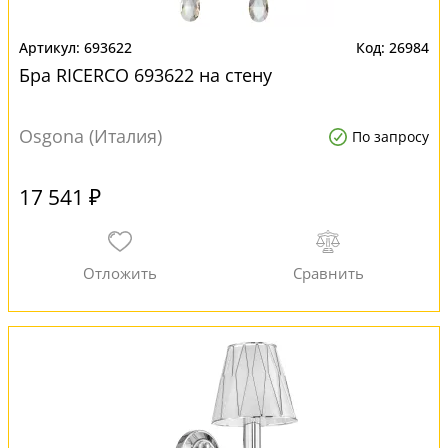
693622
26984
Бра RICERCO 693622 на стену
Osgona (Италия)
По запросу
17 541 ₽