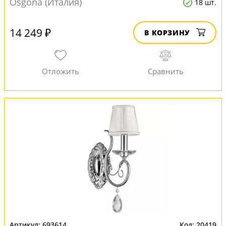
Osgona (Италия)
18 шт.
14 249 ₽
В КОРЗИНУ
693614
20419