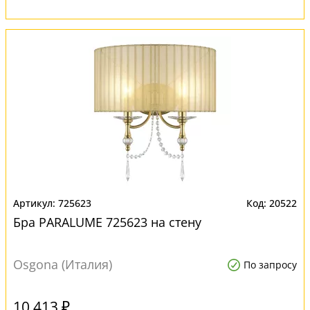
725623
20522
Бра PARALUME 725623 на стену
Osgona (Италия)
По запросу
10 413 ₽