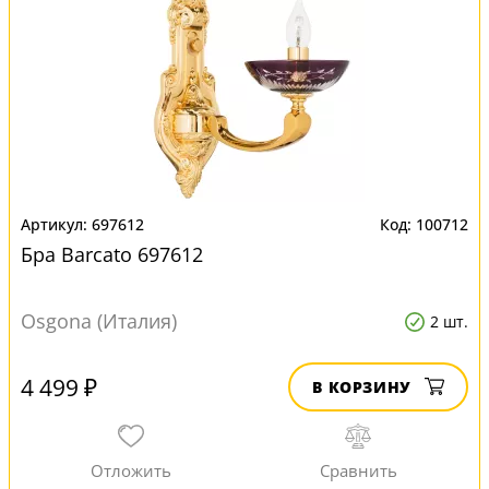
697612
100712
Бра Barcato 697612
Osgona (Италия)
2 шт.
4 499 ₽
В КОРЗИНУ