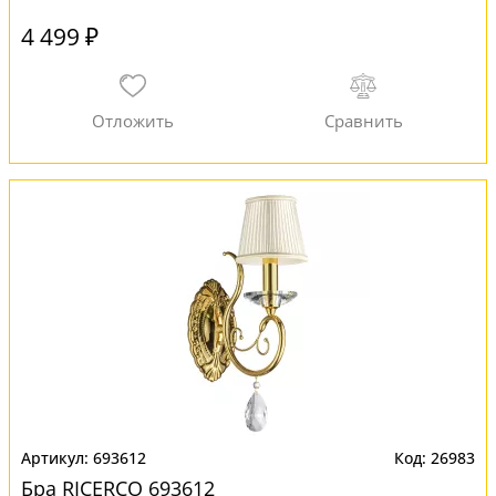
4 499 ₽
693612
26983
Бра RICERCO 693612