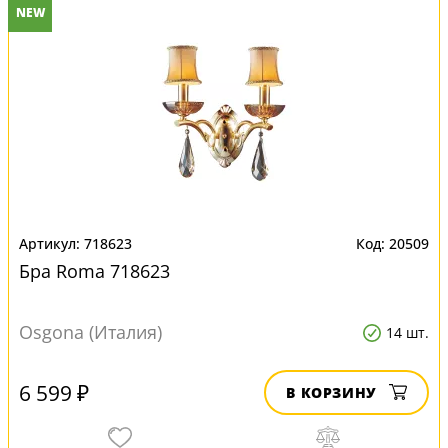
NEW
718623
20509
Бра Roma 718623
Osgona (Италия)
14 шт.
6 599 ₽
В КОРЗИНУ