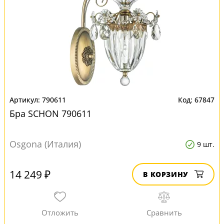
790611
67847
Бра SCHON 790611
Osgona (Италия)
9 шт.
14 249 ₽
В КОРЗИНУ