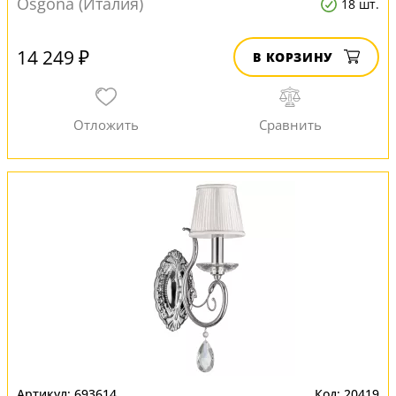
Osgona (Италия)
18 шт.
14 249 ₽
В КОРЗИНУ
693614
20419