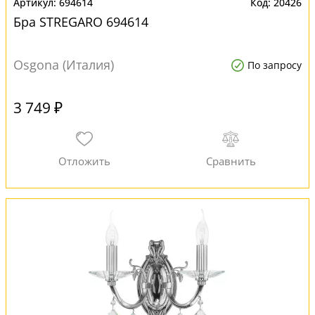
694614
20426
Бра STREGARO 694614
Osgona (Италия)
По запросу
3 749 ₽