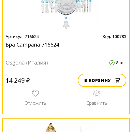
716624
100783
Бра Campana 716624
Osgona (Италия)
8 шт.
14 249 ₽
В КОРЗИНУ