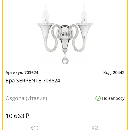
703624
20442
Бра SERPENTE 703624
Osgona (Италия)
По запросу
10 663 ₽