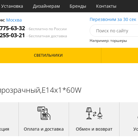
Установка
Дизайнерам
Бренды
Контакты
ы
Перезвоним за 30 сек
он:
Москва
 775-63-32
- бесплатно по России
атегории
 255-03-21
- бесплатная доставка
Например: торшеры
Назначение
Цвет
Особенности
СВЕТИЛЬНИКИ
тиная
Белые
Бронза
Бренд
инет
Золото
е
Прозрачные
идор и прихожая
Хром
,прозрачный,E14x1*60W
ня
Черные
с
хожая
Дизайн/Форма
льня
Вытянутые в длину
кция
Оплата и доставка
Обмен и возврат
У