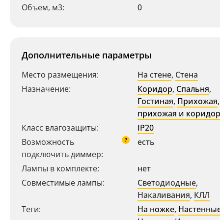
Объем, м3:
0
Дополнительные параметры
Место размещения:
На стене
,
Стена
Ваш регион:
Москва
Назначение:
Коридор
,
Спальня
,
Гостиная
,
Прихожая
,
+7 (800) 775-63-32
- бесплатно по России
прихожая и коридо
+7 (495) 255-03-21
- бесплатная доставка
Класс влагозащиты:
IP20
?
Возможность
есть
подключить диммер:
Лампы в комплекте:
нет
Совместимые лампы:
Светодиодные
,
Накаливания
,
КЛЛ
Теги:
На ножке
,
Настенны