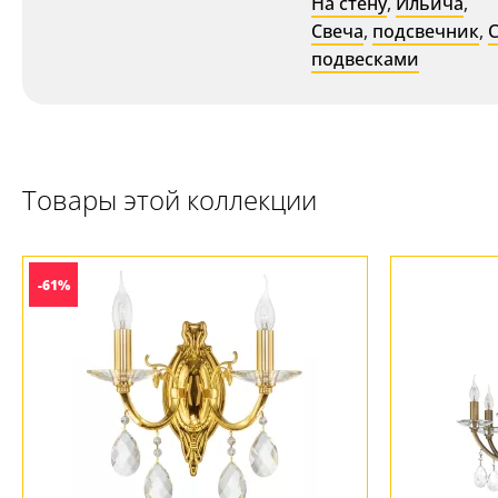
На стену
,
Ильича
,
Свеча
,
подсвечник
,
подвесками
Товары этой коллекции
-61%