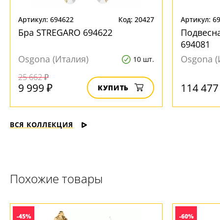
Артикул: 694622
Код: 20427
Артикул: 6
Бра STREGARO 694622
Подвесн
694081
Osgona (Италия)
Osgona (
10 шт.
25 662 ₽
9 999 ₽
114 477
КУПИТЬ
ВСЯ КОЛЛЕКЦИЯ
Похожие товары
-45%
-60%