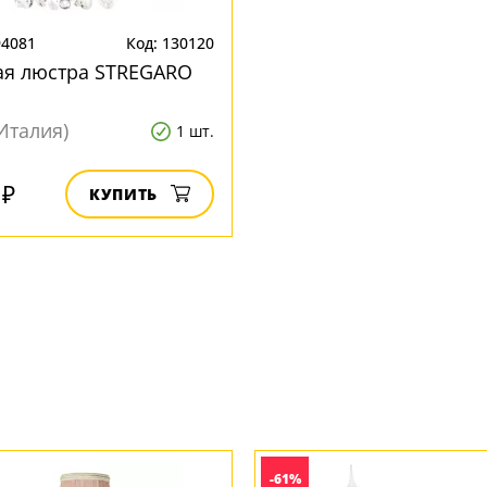
94081
Код: 130120
ая люстра STREGARO
Италия)
1 шт.
 ₽
КУПИТЬ
-61%