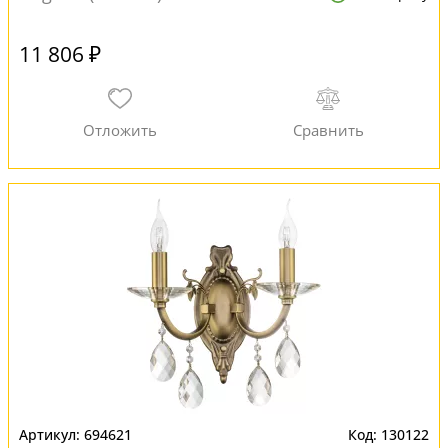
11 806 ₽
694621
130122