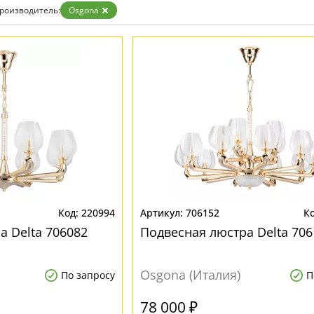
роизводитель:
Osgona
220994
706152
а Delta 706082
Подвесная люстра Delta 706
Osgona (Италия)
По запросу
П
78 000 ₽