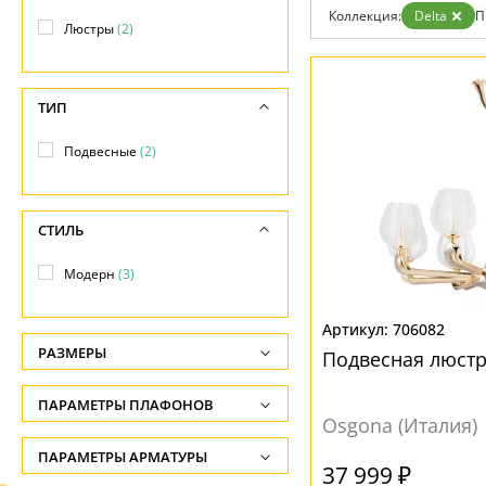
Коллекция:
Delta
П
Люстры
(2)
ТИП
Подвесные
(2)
СТИЛЬ
Модерн
(3)
706082
РАЗМЕРЫ
Подвесная люстр
Высота, см
ПАРАМЕТРЫ ПЛАФОНОВ
-
Osgona (Италия)
ФОРМА ПЛАФОНА
ПАРАМЕТРЫ АРМАТУРЫ
Ширина, см
37 999 ₽