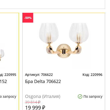
-50%
220995
706622
220996
152
Бра Delta 706622
Osgona (Италия)
о запросу
По запросу
39 814 ₽
19 999 ₽