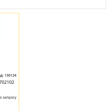
130124
702102
о запросу