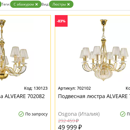
Теги:
С абажуром
Вид:
Люстры
-83%
130123
702102
а ALVEARE 702082
Подвесная люстра ALVEARE 
Osgona (Италия)
По запросу
П
292 459 ₽
49 999 ₽