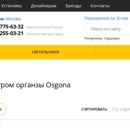
Установка
Дизайнерам
Бренды
Контакты
ы
Перезвоним за 30 сек
он:
Москва
 775-63-32
- бесплатно по России
атегории
 255-03-21
- бесплатная доставка
Например: торшеры
Назначение
Цвет
Особенности
СВЕТИЛЬНИКИ
тиная
Белые
Бронза
Бренд
инет
Золото
е
Прозрачные
идор и прихожая
Хром
ром органзы Osgona
ня
Черные
с
хожая
Дизайн/Форма
льня
Вытянутые в длину
р
СОРТИРОВАТЬ:
: