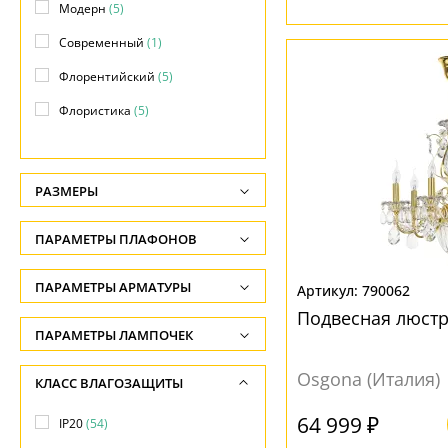
Модерн
(5)
Современный
(1)
Флорентийский
(5)
Флористика
(5)
Яркое и цветное
(5)
РАЗМЕРЫ
Высота, см
ПАРАМЕТРЫ ПЛАФОНОВ
-
ФОРМА ПЛАФОНА
ПАРАМЕТРЫ АРМАТУРЫ
Ширина, см
790062
Подвесная люст
-
Абажур
(7)
ЦВЕТ АРМАТУРЫ
ПАРАМЕТРЫ ЛАМПОЧЕК
Диаметр, см
Без плафона
(20)
Количество ламп
Бежевый
(2)
Osgona (Италия)
КЛАСС ВЛАГОЗАЩИТЫ
-
Декоративный
(6)
-
Белый
(2)
64 999 ₽
Длина, см
IP20
(54)
Конус
(10)
Общая мощность ламп
Бронза
(6)