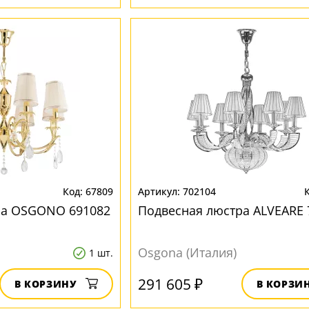
67809
702104
ра OSGONO 691082
Подвесная люстра ALVEARE 
Osgona (Италия)
1 шт.
291 605 ₽
В КОРЗИНУ
В КОРЗИ