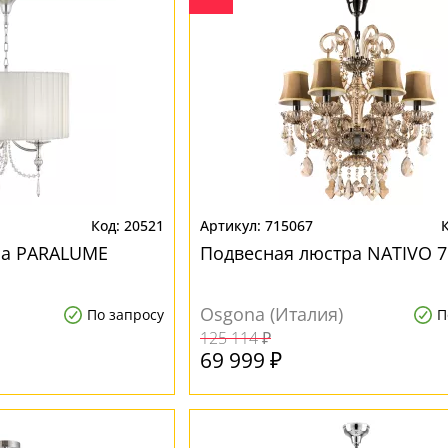
20521
715067
ра PARALUME
Подвесная люстра NATIVO 7
Osgona (Италия)
По запросу
П
125 114 ₽
69 999 ₽