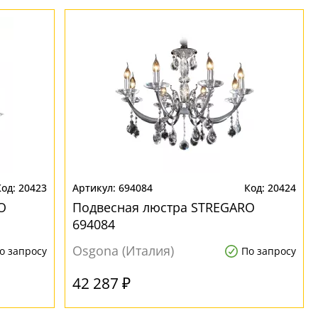
20423
694084
20424
O
Подвесная люстра STREGARO
694084
Osgona (Италия)
о запросу
По запросу
42 287 ₽