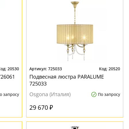
20530
725033
20520
726061
Подвесная люстра PARALUME
725033
Osgona (Италия)
о запросу
По запросу
29 670 ₽