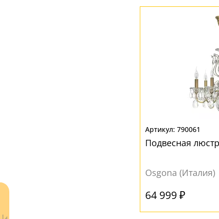
Матовый
(9)
Вверх
(36)
Прозрачный
(3)
Вверх/Вниз
(1)
Рельефный
(8)
Вниз
(6)
МАТЕРИАЛ
Без плафона
(19)
Металл
(9)
Органза
(1)
790061
Подвесная люст
Пластик
(8)
Стекло
(1)
Osgona (Италия)
Текстиль
(12)
Ткань
(24)
64 999 ₽
Хрусталь
(4)