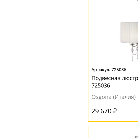
725036
Подвесная люст
725036
Osgona (Италия)
29 670 ₽