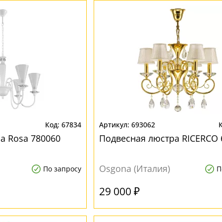
67834
693062
а Rosa 780060
Подвесная люстра RICERCO 
Osgona (Италия)
По запросу
П
29 000 ₽