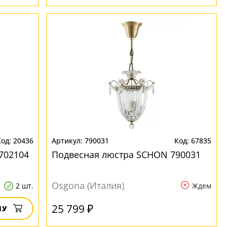
20436
790031
67835
702104
Подвесная люстра SCHON 790031
Osgona (Италия)
2 шт.
Ждем
25 799 ₽
НУ