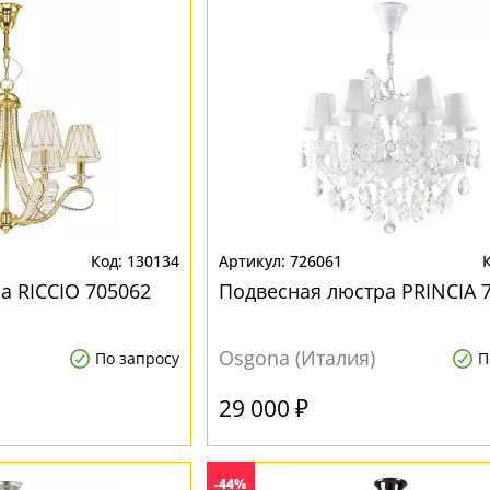
130134
726061
а RICCIO 705062
Подвесная люстра PRINCIA 
Osgona (Италия)
По запросу
П
29 000 ₽
-44%