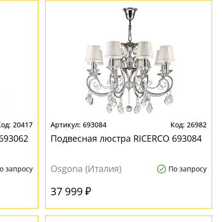
20417
693084
26982
693062
Подвесная люстра RICERCO 693084
Osgona (Италия)
о запросу
По запросу
37 999 ₽