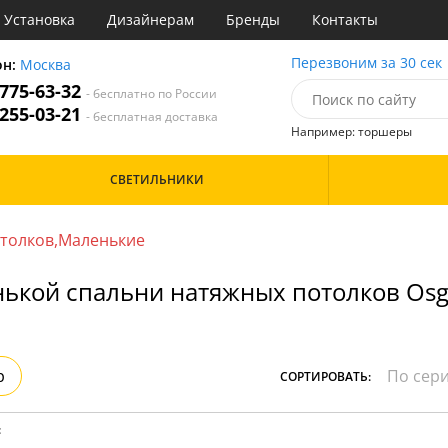
Установка
Дизайнерам
Бренды
Контакты
ы
Перезвоним за 30 сек
он:
Москва
 775-63-32
- бесплатно по России
атегории
 255-03-21
- бесплатная доставка
Например: торшеры
Назначение
Цвет
Особенности
СВЕТИЛЬНИКИ
тиная
Белые
Бронза
Бренд
инет
Золото
отолков,Маленькие
е
Прозрачные
идор и прихожая
Хром
ькой спальни натяжных потолков Os
ня
Черные
с
хожая
Дизайн/Форма
льня
Вытянутые в длину
р
СОРТИРОВАТЬ:
: