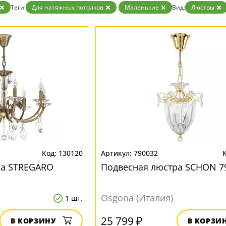
Теги:
Для натяжных потолков
Маленькие
Вид:
Люстры
130120
790032
ра STREGARO
Подвесная люстра SCHON 7
Osgona (Италия)
1 шт.
25 799 ₽
В КОРЗИНУ
В КОРЗИ