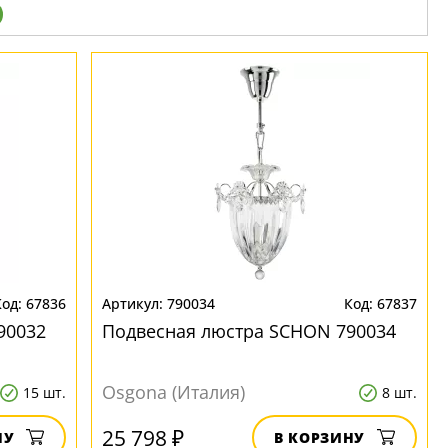
67836
790034
67837
90032
Подвесная люстра SCHON 790034
Osgona (Италия)
15 шт.
8 шт.
25 798 ₽
НУ
В КОРЗИНУ