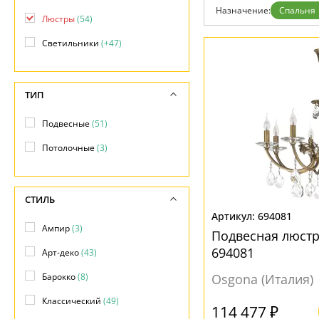
Назначение:
Спальня
Люстры
(54)
Светильники
(+47)
ТИП
Подвесные
(51)
Потолочные
(3)
СТИЛЬ
694081
Ампир
(3)
Подвесная люст
694081
Арт-деко
(43)
Барокко
(8)
Osgona (Италия)
Классический
(49)
114 477 ₽