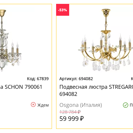
-53%
67839
694082
ра SCHON 790061
Подвесная люстра STREGAR
694082
Osgona (Италия)
Ждем
П
128 784 ₽
59 999 ₽