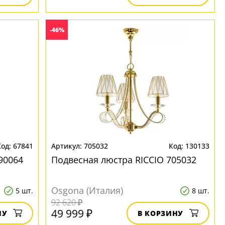
-46%
67841
705032
130133
90064
Подвесная люстра RICCIO 705032
Osgona (Италия)
5 шт.
8 шт.
92 620 ₽
49 999 ₽
НУ
В КОРЗИНУ