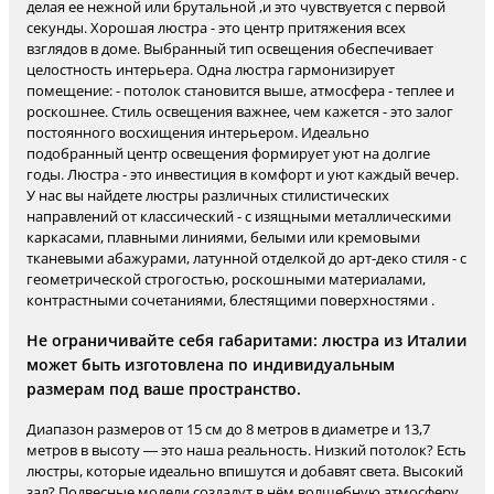
делая ее нежной или брутальной ,и это чувствуется с первой
секунды. Хорошая люстра - это центр притяжения всех
взглядов в доме. Выбранный тип освещения обеспечивает
целостность интерьера. Одна люстра гармонизирует
помещение: - потолок становится выше, атмосфера - теплее и
роскошнее. Стиль освещения важнее, чем кажется - это залог
постоянного восхищения интерьером. Идеально
подобранный центр освещения формирует уют на долгие
годы. Люстра - это инвестиция в комфорт и уют каждый вечер.
У нас вы найдете люстры различных стилистических
направлений от классический - с изящными металлическими
каркасами, плавными линиями, белыми или кремовыми
тканевыми абажурами, латунной отделкой до арт-деко стиля - с
геометрической строгостью, роскошными материалами,
контрастными сочетаниями, блестящими поверхностями .
Не ограничивайте себя габаритами: люстра из Италии
может быть изготовлена по индивидуальным
размерам под ваше пространство.
Диапазон размеров от 15 см до 8 метров в диаметре и 13,7
метров в высоту — это наша реальность. Низкий потолок? Есть
люстры, которые идеально впишутся и добавят света. Высокий
зал? Подвесные модели создадут в нём волшебную атмосферу.