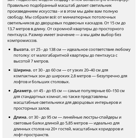
Правильно подобранный масштаб делает светильник
произведением искусства - и в этом мы даём вам полную
свободу. Мы собрали всё: от миниатюрных потолочных
светильников до дворцовых подвесных каскадов. От 15 см до
13,7 метров в длину. От скромной квартиры до просторного
пентхауса. Размер имеет значение — а мы даём выбор без
компромиссов.
Высота.
от 25 - до 138 см — идеальное соответствие любому
потолку: от малогабаритной квартиры до пентхауса с
высотой 7 метров.
Ширина.
от 30 - до 60 см — от узких 20–40 см для
компактных зон до широких 2,8 метров — безупречно для
лофтов и больших столовых.
Диаметр.
от 45 - до 65 см — самые популярные 60–150 см
для стандартных комнат, но также представлены
масштабные светильники для дворцовых интерьеров и
просторных залов.
Длина.
от 30 - до 95 см — линейные люстры-спайдеры и
световые балки длиной до 5,85 метров — идеально для
длинных столов на 20+ гостей, масштабных коридоров и
лофт-пространств.