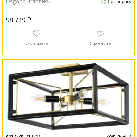
Osgona (Италия)
По запросу
58 749 ₽
713347
265937