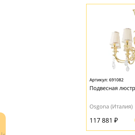
Матовый
(9)
Вверх/Вниз
(1)
Прозрачный
(3)
Вниз
(8)
Рельефный
(8)
МАТЕРИАЛ
Без плафона
(19)
Металл
(9)
Органза
(1)
Пластик
(8)
691082
Подвесная люст
Стекло
(2)
Текстиль
(12)
Osgona (Италия)
Ткань
(24)
Хрусталь
(6)
117 881 ₽
ЦВЕТ ПЛАФОНОВ