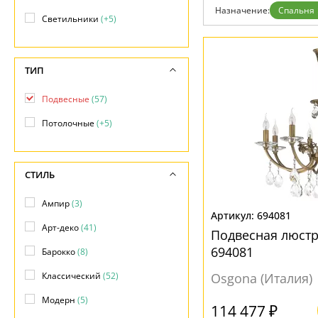
Назначение:
Спальня
Светильники
(+5)
ТИП
Подвесные
(57)
Потолочные
(+5)
СТИЛЬ
Ампир
(3)
694081
Арт-деко
(41)
Подвесная люст
694081
Барокко
(8)
Классический
(52)
Osgona (Италия)
Модерн
(5)
114 477 ₽