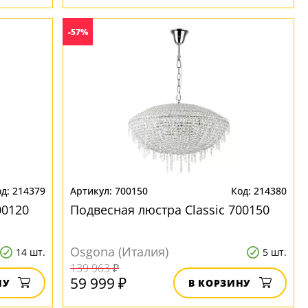
-57%
214379
700150
214380
00120
Подвесная люстра Classic 700150
Osgona (Италия)
14 шт.
5 шт.
139 963 ₽
59 999 ₽
НУ
В КОРЗИНУ