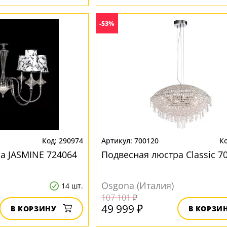
-53%
290974
700120
а JASMINE 724064
Подвесная люстра Classic 7
Osgona (Италия)
14 шт.
107 101 ₽
49 999 ₽
В КОРЗИНУ
В КОРЗИ