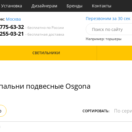
Установка
Дизайнерам
Бренды
Контакты
ы
Перезвоним за 30 сек
он:
Москва
 775-63-32
- бесплатно по России
атегории
 255-03-21
- бесплатная доставка
Например: торшеры
Назначение
Цвет
Особенности
СВЕТИЛЬНИКИ
тиная
Белые
Бронза
Бренд
инет
Золото
е
Прозрачные
идор и прихожая
Хром
пальни подвесные Osgona
ня
Черные
с
хожая
Дизайн/Форма
льня
Вытянутые в длину
р
СОРТИРОВАТЬ:
: