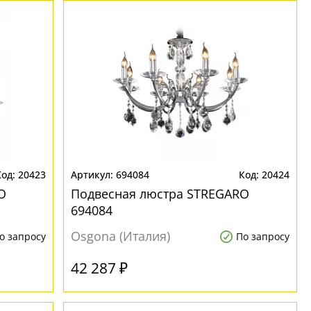
20423
694084
20424
O
Подвесная люстра STREGARO
694084
Osgona (Италия)
о запросу
По запросу
42 287 ₽