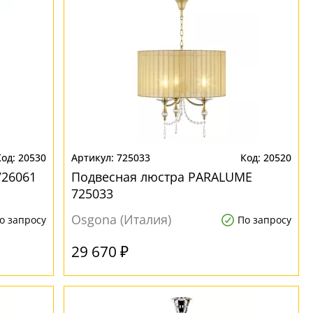
20530
725033
20520
726061
Подвесная люстра PARALUME
725033
Osgona (Италия)
о запросу
По запросу
29 670 ₽