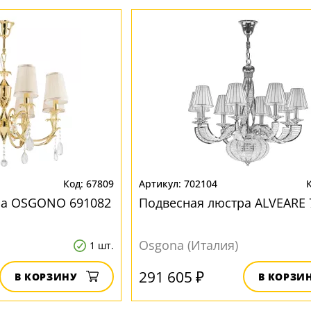
67809
702104
ра OSGONO 691082
Подвесная люстра ALVEARE 
Osgona (Италия)
1 шт.
291 605 ₽
В КОРЗИНУ
В КОРЗИ