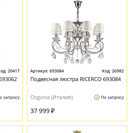
20417
693084
26982
693062
Подвесная люстра RICERCO 693084
Osgona (Италия)
о запросу
По запросу
37 999 ₽