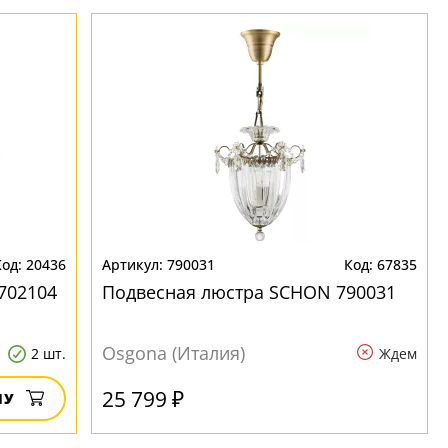
20436
790031
67835
702104
Подвесная люстра SCHON 790031
Osgona (Италия)
2 шт.
Ждем
25 799 ₽
НУ