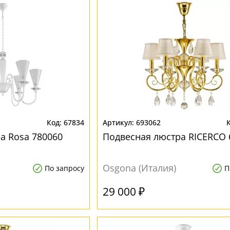
67834
693062
а Rosa 780060
Подвесная люстра RICERCO 
Osgona (Италия)
По запросу
П
29 000 ₽