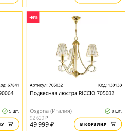
-46%
67841
705032
130133
90064
Подвесная люстра RICCIO 705032
Osgona (Италия)
5 шт.
8 шт.
92 620 ₽
49 999 ₽
НУ
В КОРЗИНУ