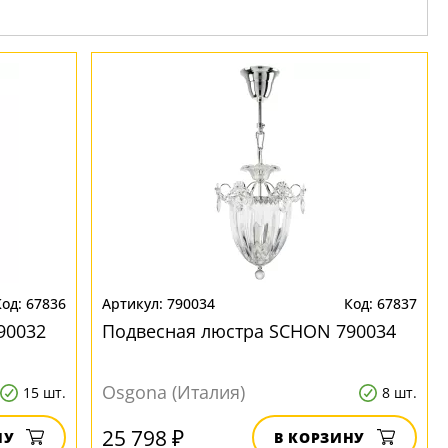
67836
790034
67837
90032
Подвесная люстра SCHON 790034
Osgona (Италия)
15 шт.
8 шт.
25 798 ₽
НУ
В КОРЗИНУ