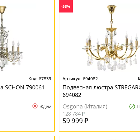
-53%
67839
694082
ра SCHON 790061
Подвесная люстра STREGAR
694082
Osgona (Италия)
Ждем
П
128 784 ₽
59 999 ₽