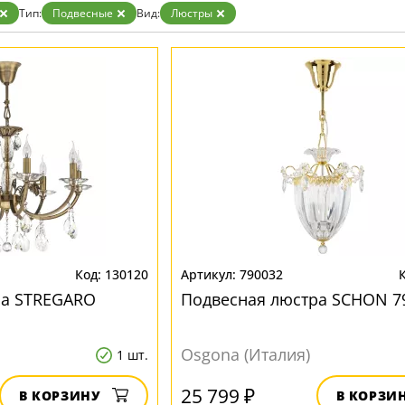
Тип:
Подвесные
Вид:
Люстры
130120
790032
ра STREGARO
Подвесная люстра SCHON 7
Osgona (Италия)
1 шт.
25 799 ₽
В КОРЗИНУ
В КОРЗИ