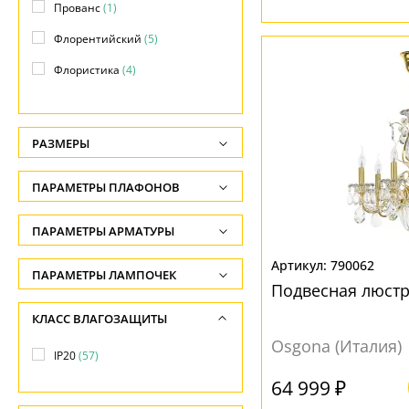
Прованс
(1)
Флорентийский
(5)
Флористика
(4)
Яркое и цветное
(5)
РАЗМЕРЫ
Высота, см
ПАРАМЕТРЫ ПЛАФОНОВ
-
ФОРМА ПЛАФОНА
ПАРАМЕТРЫ АРМАТУРЫ
Ширина, см
-
Абажур
(6)
790062
ЦВЕТ АРМАТУРЫ
ПАРАМЕТРЫ ЛАМПОЧЕК
Подвесная люст
Диаметр, см
Без плафона
(20)
Количество ламп
Бежевый
(2)
КЛАСС ВЛАГОЗАЩИТЫ
-
Декоративный
(7)
-
Белый
(2)
Osgona (Италия)
Длина, см
IP20
(57)
Конус
(11)
Общая мощность ламп
Бронза
(6)
-
64 999 ₽
Конусный
(6)
-
Желтый
(4)