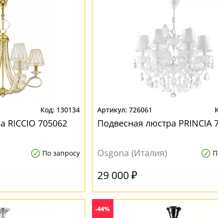
130134
726061
а RICCIO 705062
Подвесная люстра PRINCIA 
Osgona (Италия)
По запросу
П
29 000 ₽
-44%