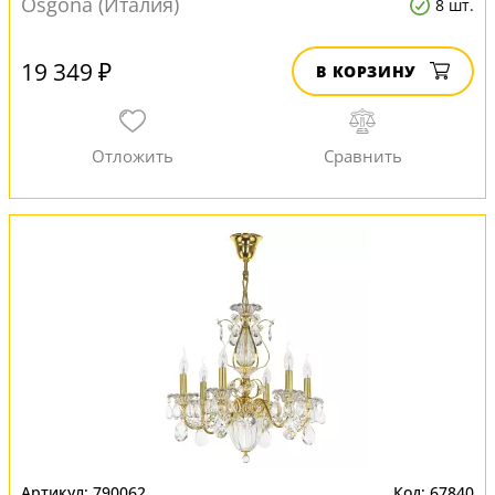
Osgona (Италия)
8 шт.
19 349 ₽
В КОРЗИНУ
790062
67840