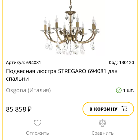
694081
130120
Подвесная люстра STREGARO 694081 для
спальни
Osgona (Италия)
1 шт.
85 858 ₽
В КОРЗИНУ