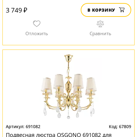
3 749 ₽
В КОРЗИНУ
691082
67809
Подвесная люстра OSGONO 691082 для