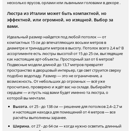
несколько ярусов, орлами или львиными головами в декоре .
Люстра из Италии может быть компактной, но
эффектной, или огромной, но изящной. Выбор за
вами.
Идеальный размер найдется под любой потолок — от
компактных 15 см до впечатляющих восьми метров в
диаметре и тринадцати метров в высоту. Потолок всего 2,4 м? В
ассортименте есть люстры высотой от 15 до 25 см, выглядящие
как настоящие арт-объекты. Просторный зал от 6 метров?
Подвесные модели длиной до 13,7 метров превратят
пространство в дворцовый интерьер, где свет струится сверху
подобно водопаду. Размер — это не ограничение, а
возможность. От небольших до огромных — всё уже
просчитано, проверено и ждёт вас на складе. Выбирайте
сердцем — и пусть над вами будет именно та люстра, о
которой вы мечтали.
Высота.
от 25 - до 138 см — решение для потолков 2,4–2,7 м
и настоящая находка для помещений от 4 метров — все
расчёты выполнены заранее.
Ширина.
от 27 - до 64 см — когда нужно осветить длинный