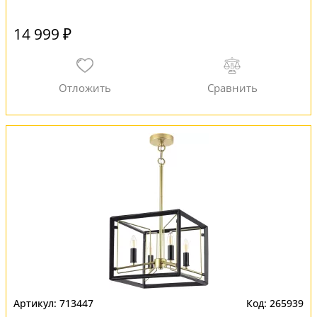
14 999 ₽
713447
265939